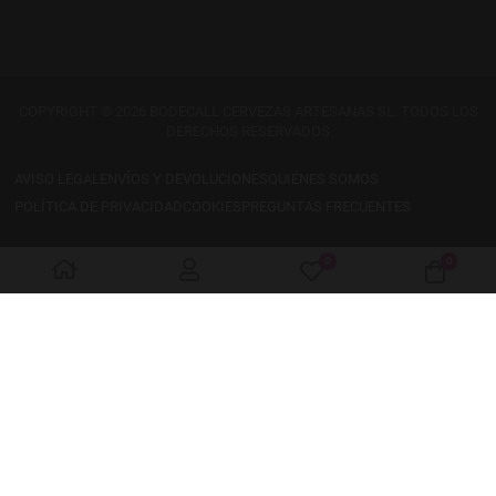
COPYRIGHT © 2026 BODECALL CERVEZAS ARTESANAS SL. TODOS LOS
DERECHOS RESERVADOS
AVISO LEGAL
ENVÍOS Y DEVOLUCIONES
QUIÉNES SOMOS
POLÍTICA DE PRIVACIDAD
COOKIES
PREGUNTAS FRECUENTES
0
0
My Wishlist
Cart