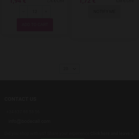
1,94 €
1,72 €
7,76 €/Litre
6,88 €/Litre
NOTIFY ME
-
+
Quantity
20
CONTACT US
+34 637 88 55 56
Did you shop with us? Share your experience
Click here and leave a