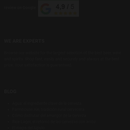
review on Google
WE ARE EXPERTS
Browse our website for the largest selection of the best beer, wine
and spirits. Shop fast, easily and securely and always at the best
price. Your satisfaction is guaranteed.
BLOG
Agua: el ingrediente clave de la cerveza
Farmhouse Ale, tradición rural cervecera
Cómo disfrutar del amargor de la cerveza
Rice Lager, el retorno de las cervezas con arroz
El mapa del lúpulo