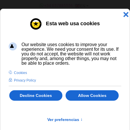
SELECT YOUR LANGUAGE
+34 637885556
EN
¿ERES UN BAR/TIENDA?
CERVEZA ARTESANA Y DE
IMPORTACIÓN