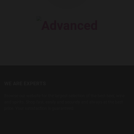
WE ARE EXPERTS
Browse our website for the largest selection of the best beer, wine
and spirits. Shop fast, easily and securely and always at the best
price. Your satisfaction is guaranteed.