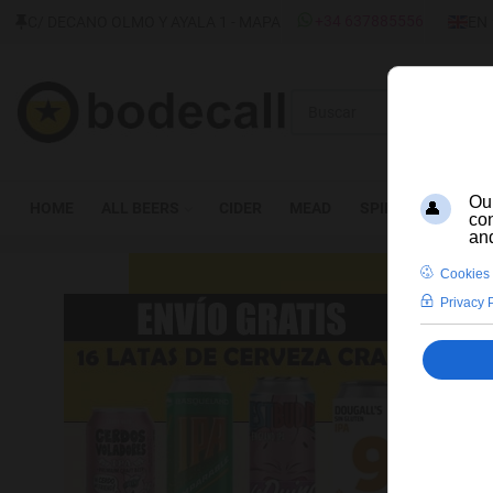
SELEC
+34 637885556
C/ DECANO OLMO Y AYALA 1 - MAPA
EN
Buscar
HOME
ALL BEERS
CIDER
MEAD
SPIRITS
WINE
CE