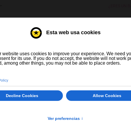
T YOUR LANGUAGE
¿ERES UN B
RVEZA ARTESANA Y DE IMPORTAC