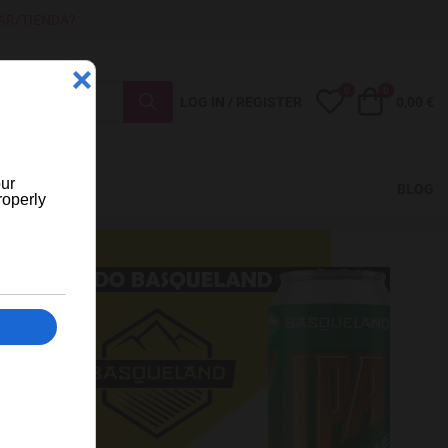
AR/TIENDA?
0
0
My Wishlist
Cart
LOG IN / REGISTER
0,00 €
BLOG
IÓN