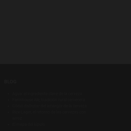
BLOG
Agua: el ingrediente clave de la cerveza
Farmhouse Ale, tradición rural cervecera
Cómo disfrutar del amargor de la cerveza
Rice Lager, el retorno de las cervezas con
arroz
El mapa del lúpulo