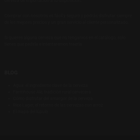
cerveza de importación a tu disposición.
Comprar con nosotros es fácil y seguro y podrás disfrutar siempre
de los mejores precios y un gran servicio al cliente personalizado.
Si quieres alguna cerveza que no tengamos en el catálogo, solo
tienes que pedirla e intentaremos traerla
BLOG
Agua: el ingrediente clave de la cerveza
Farmhouse Ale, tradición rural cervecera
Cómo disfrutar del amargor de la cerveza
Rice Lager, el retorno de las cervezas con arroz
El mapa del lúpulo