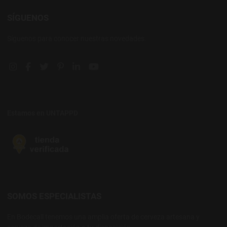
SÍGUENOS
Síguenos para conocer nuestras novedades.
Instagram social link
Facebook social link
Twitter social link
Pinterest social link
Linkedin social link
YouTube social link
Estamos en UNTAPPD
SOMOS ESPECIALISTAS
En Bodecall tenemos una amplia oferta de cerveza artesana y