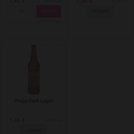
1,82 €
1,56 €
3,64 €/Litro
4,73 €/Litro
AVÍSAME
Total
-
+
Agregar a favoritos
Praga Dark Lager
1,46 €
2,92 €/Litro
AVÍSAME