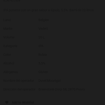
6,50 €/Litre
IPA potente con un gran sabor a lúpulo, 5,5%. Barril de 20 litros
Land
Belgien
Marke
Vedett
Volume
20 L
Kategorie
IPA
Color
Rubia
Alcohol
5,5%
Alérgenos
Gluten
Nombre del operador
Duvel Moortgat
Dirección del operador
Breendonk-Dorp 58, 2870 Puurs
Add to Wishlist