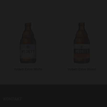
Add to Wishlist
A
Vedett Extra White
Vedett Extra Blond
KONTAKT