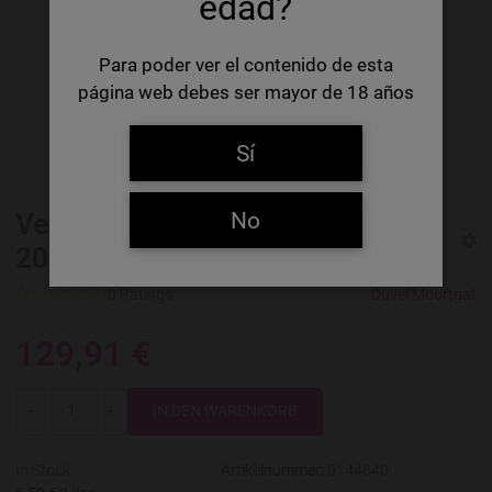
edad?
Para poder ver el contenido de esta
página web debes ser mayor de 18 años
Sí
No
Vedett Extra Ordinary IPA Barril
20 L (A)
0 Ratings
Duvel Moortgat
129,91 €
Menge
-
+
In Stock
Artikelnummer:
0144840