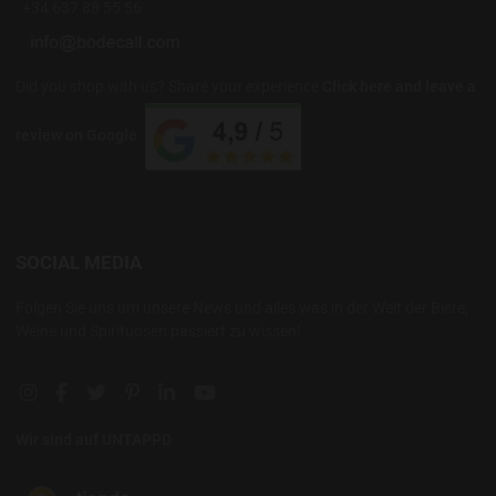
+34 637 88 55 56
Did you shop with us? Share your experience
Click here and leave a
review on Google
SOCIAL MEDIA
Folgen Sie uns um unsere News und alles was in der Welt der Biere,
Weine und Spirituosen passiert zu wissen!
Instagram social link
Facebook social link
Twitter social link
Pinterest social link
Linkedin social link
YouTube social link
Wir sind auf UNTAPPD