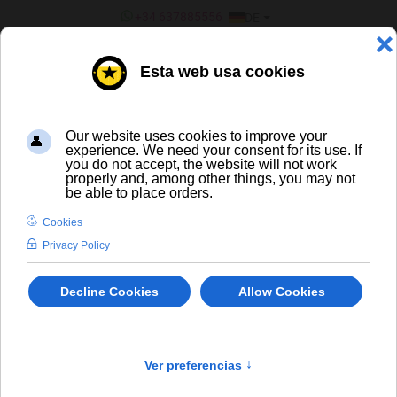
SPRACHE AUSWÄHLEN
+34 637885556
DE
¿ERES UN BAR/TIENDA?
ALLE BIERE
Vedett Extra Ordinary IPA Barril 20 L (A)
In Stock