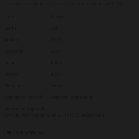
Icónica cerveza lager mexicana, suave y refrescante, 4,5%, 33 cl
Land
México
Marke
Sol
Volume
33 cl
Kategorie
Lager
Color
Rubia
Alcohol
4,5%
Alérgenos
Gluten
Nombre del operador
Heineken International
Dirección del operador
Tweede Weteringplantsoen 21, 1017 ZD Amsterdam
Add to Wishlist