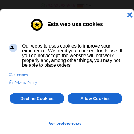
SPRACHE AUSWÄHLEN
+34 637885556
DE
¿ERES UN BAR/TIENDA?
ALLE BIERE
Cerveza Lager mexicana Sol
In Stock