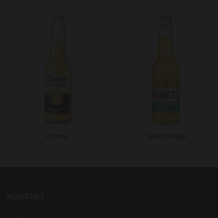
Add to Wishlist
A
Corona
Vedett Playa
KONTAKT
+34 637 88 55 56