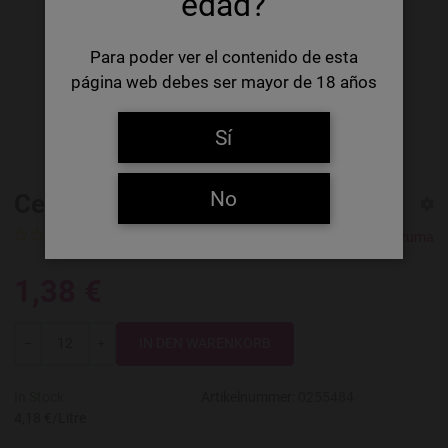
edad?
Para poder ver el contenido de esta
página web debes ser mayor de 18 años
Sí
No
Cerveza Lager mexicana Sol
0 Ratings
Cuauhtémoc Moctezuma
1,38 €
Menge
-
+
In Stock
Artikelnummer:
0255484
4,18 €/Litre