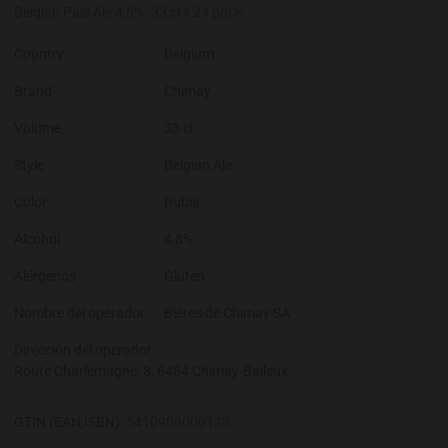
Belgian Pale Ale 4,8%. 33 cl x 24 pack.
Country
Belgium
Brand
Chimay
Volume
33 cl
Style
Belgian Ale
Color
Rubia
Alcohol
4,8%
Alérgenos
Gluten
Nombre del operador
Bières de Chimay SA
Dirección del operador
Route Charlemagne, 8, 6464 Chimay-Baileux
GTIN (EAN,ISBN):
5410908000128