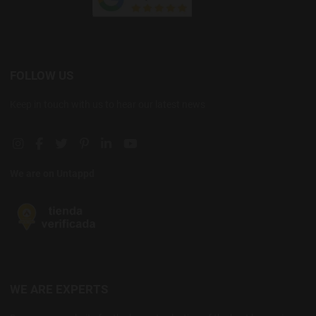
FOLLOW US
Keep in touch with us to hear our latest news
Instagram social link
Facebook social link
Twitter social link
Pinterest social link
Linkedin social link
YouTube social link
We are on Untappd
WE ARE EXPERTS