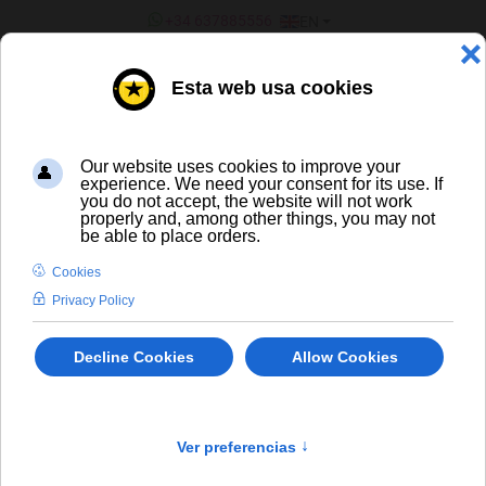
SELECT YOUR LANGUAGE
+34 637885556
EN
¿ERES UN BAR/TIENDA?
ALL BEERS
Chimay Gold Doree Dorada
En stock