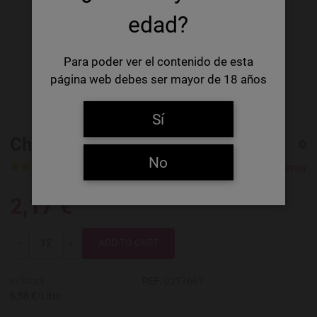
edad?
Para poder ver el contenido de esta
página web debes ser mayor de 18 años
Sí
Chimay Gold Doree Dorada
No
2 Ratings
2 Reviews
Chimay
2,17 €
Quantity
-
+
In Stock
REF:
0217667
6,58 €/Litre