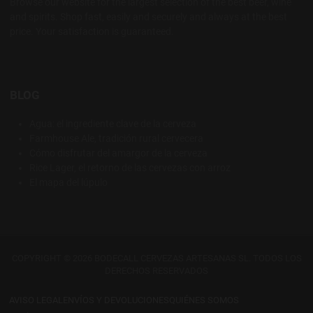
Browse our website for the largest selection of the best beer, wine
and spirits. Shop fast, easily and securely and always at the best
price. Your satisfaction is guaranteed.
BLOG
Agua: el ingrediente clave de la cerveza
Farmhouse Ale, tradición rural cervecera
Cómo disfrutar del amargor de la cerveza
Rice Lager, el retorno de las cervezas con arroz
El mapa del lúpulo
COPYRIGHT © 2026 BODECALL CERVEZAS ARTESANAS SL. TODOS LOS
DERECHOS RESERVADOS
AVISO LEGAL
ENVÍOS Y DEVOLUCIONES
QUIÉNES SOMOS