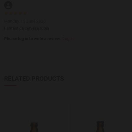
Monday, 15 June 2020
Fantástica cerveza rubia
Please log in to write a review.
Log in
RELATED PRODUCTS
Add to Wishlist
A