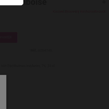
s Framboise
Kasteel Brouwerij Vanhonsebrouck
Réf.:
0264740
a con frambuesas maduras, 7%. 33 cl