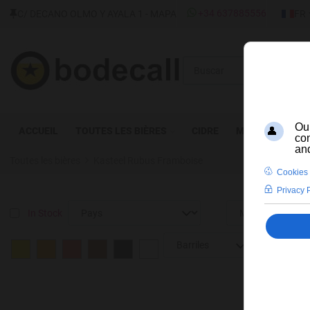
SÉLECT
+34 637885556
C/ DECANO OLMO Y AYALA 1 - MAPA
FR
Buscar
ACCUEIL
TOUTES LES BIÈRES
CIDRE
MEAD
SPIRI
Toutes les bières
Kasteel Rubus Framboise
In Stock