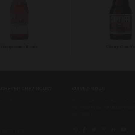
Hoegaarden Rosée
Cherry Chouffe
ACHETER CHEZ NOUS?
SUIVEZ-NOUS
 produits
Suivez-nous pour recevoir nos nouv
qui concerne au monde des bières,
spiritueux.
ss
Instagram social link
Facebook social link
Twitter social link
Pinterest social 
Linkedin so
YouT
t personnalisé