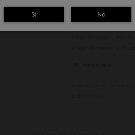
Color
Rojiza
Sí
No
Alcohol
7%
Alérgenos
Gluten
Nombre del operador
Kasteel 
Dirección del operador
8870 Eme
Add to Wishlist
Poser une question sur ce produit
Back to:
Cerveza