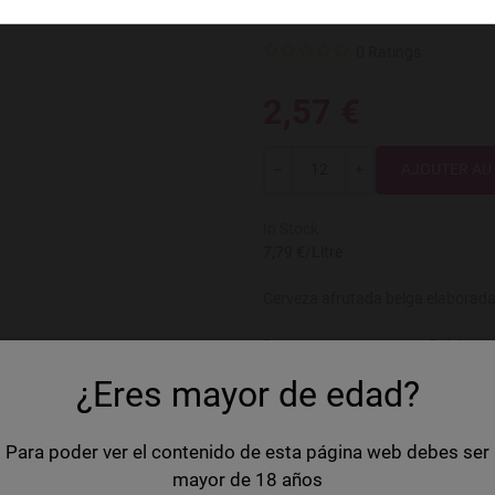
Kasteel Rubu
0 Ratings
2,57 €
Quantité
---
+
In Stock
7,79 €/Litre
Cerveza afrutada belga elaborad
Pays
Belgique
¿Eres mayor de edad?
Marque
Kasteel
Volume
33 cl
Para poder ver el contenido de esta página web debes ser
Type de bière
Fruit Beer
mayor de 18 años