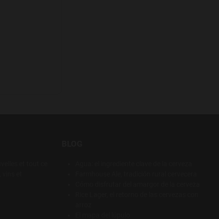
BLOG
elles et tout ce
Agua: el ingrediente clave de la cerveza
 vins et
Farmhouse Ale, tradición rural cervecera
Cómo disfrutar del amargor de la cerveza
Rice Lager, el retorno de las cervezas con
arroz
link
cial link
ube social link
El mapa del lúpulo