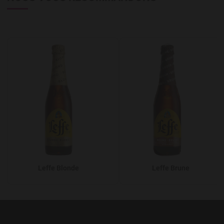
Add to Wishlist
A
Leffe Blonde
Leffe Brune