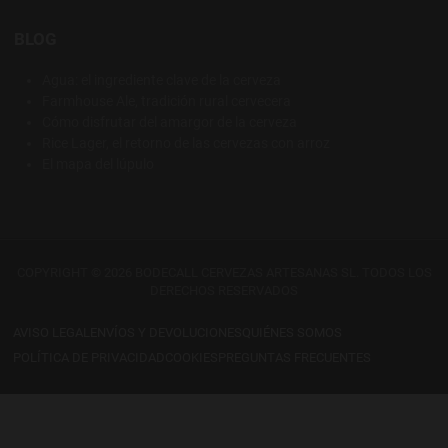
BLOG
Agua: el ingrediente clave de la cerveza
Farmhouse Ale, tradición rural cervecera
Cómo disfrutar del amargor de la cerveza
Rice Lager, el retorno de las cervezas con arroz
El mapa del lúpulo
COPYRIGHT © 2026 BODECALL CERVEZAS ARTESANAS SL. TODOS LOS
DERECHOS RESERVADOS
AVISO LEGAL
ENVÍOS Y DEVOLUCIONES
QUIÉNES SOMOS
POLÍTICA DE PRIVACIDAD
COOKIES
PREGUNTAS FRECUENTES