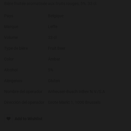
Bière fruitée aromatisée aux fruits rouges, 5%. 33 cl.
Pays
Belgique
Marque
Leffe
Volume
33 cl
Type de bière
Fruit Beer
Color
Ámbar
Alcohol
5%
Alérgenos
Gluten
Nombre del operador
Anheuser-Busch InBev N.V./S.A
Dirección del operador
Grote Markt 1, 1000 Brussels
Add to Wishlist