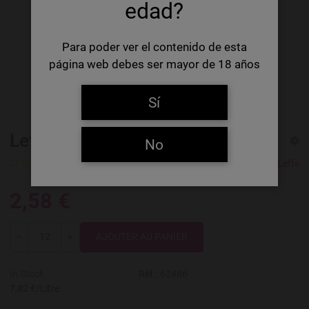
edad?
Para poder ver el contenido de esta
página web debes ser mayor de 18 años
Sí
Leffe Ruby
No
0 Ratings
Leffe
2,58 €
Quantité
---
+
In Stock
Réf.:
62486
7,82 €/Litre