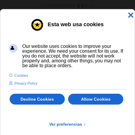
SÉLECTIONNEZ VOTRE LANGU
+34 637885556
FR
¿ERES UN BAR/TIENDA?
Toutes les bières
Leffe Ruby
In Stock