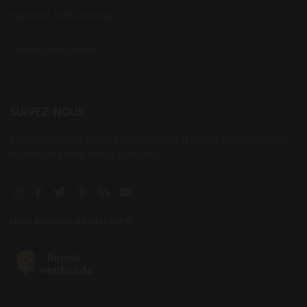
Paiement 100% sécurisé
Satisfaction garantie
SUIVEZ-NOUS
Suivez-nous pour recevoir nos nouvelles et tout ce qui concerne au
monde des bières, vins et spiritueux.
Instagram social link
Facebook social link
Twitter social link
Pinterest social link
Linkedin social link
YouTube social link
Nous sommes sur UNTAPPD