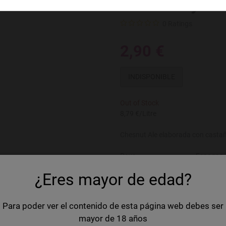
Montseny Ca
0 Ratings
2,90 €
INDISPONIBLE
Out of Stock
8,79 €/Litre
Chesnut Ale elaborada con castaña
Pays
Espagne
¿Eres mayor de edad?
Marque
Montsen
Volume
33 cl
Para poder ver el contenido de esta página web debes ser
Type de bière
Dark Ale
mayor de 18 años