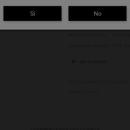
Color
Ámbar
Sí
No
Alcohol
7,8%
Alérgenos
Gluten
Nombre del operador
Cervesera
Dirección del operador
P.A.E. Av
Add to Wishlist
Poser une question sur ce produit
Back to:
Cerveza
COMMENTAIRES DES CLIENTS