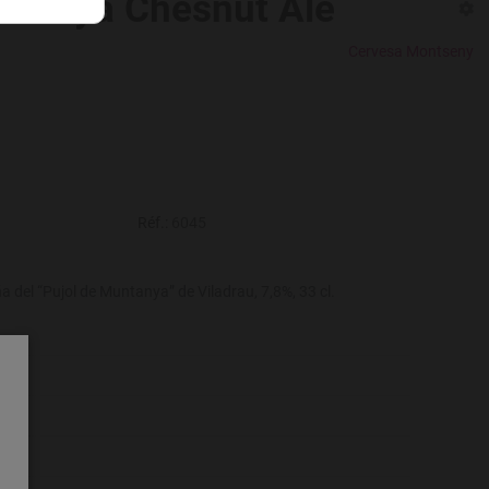
stanya Chesnut Ale
Cervesa Montseny
Réf.:
6045
 del “Pujol de Muntanya” de Viladrau, 7,8%, 33 cl.
y