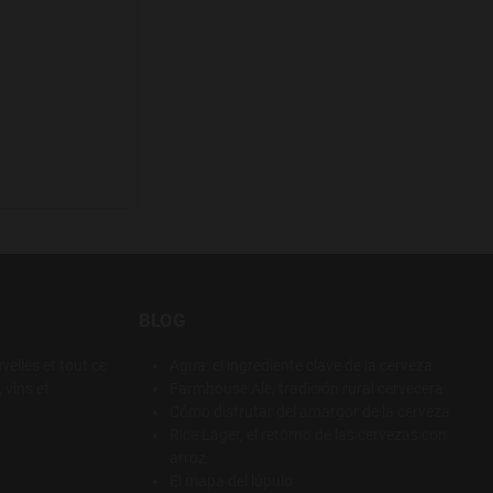
BLOG
elles et tout ce
Agua: el ingrediente clave de la cerveza
 vins et
Farmhouse Ale, tradición rural cervecera
Cómo disfrutar del amargor de la cerveza
Rice Lager, el retorno de las cervezas con
arroz
link
cial link
ube social link
El mapa del lúpulo