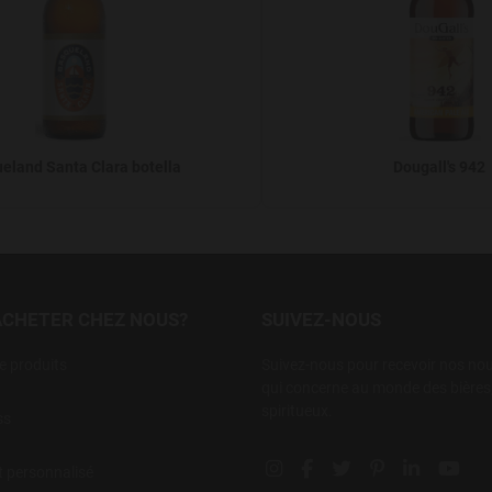
eland Santa Clara botella
Dougall's 942
ACHETER CHEZ NOUS?
SUIVEZ-NOUS
 produits
Suivez-nous pour recevoir nos nouv
qui concerne au monde des bières,
spiritueux.
ss
Instagram social link
Facebook social link
Twitter social link
Pinterest social 
Linkedin so
YouT
t personnalisé