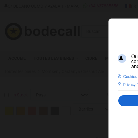
SÉLECT
+34 637885556
C/ DECANO OLMO Y AYALA 1 - MAPA
FR
Buscar
ACCUEIL
TOUTES LES BIÈRES
CIDRE
MEAD
SPIRI
Toutes les bières
Montseny Castanya Chesnut Ale
In Stock