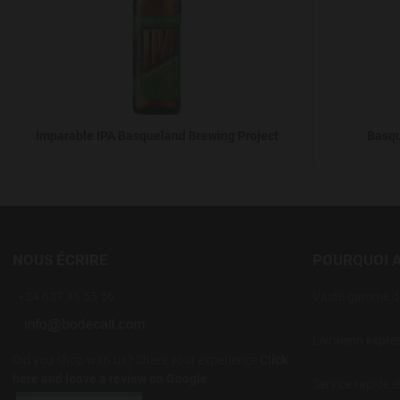
Imparable IPA Basqueland Brewing Project
Basqu
NOUS ÉCRIRE
POURQUOI 
+34 637 88 55 56
Vaste gamme de
Livraison expre
Did you shop with us? Share your experience
Click
here and leave a review on Google
Service rapide e