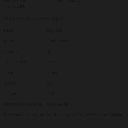
Out of Stock
Réf.:
0540025
7,58 €/Litre
Sour Blond Ale, 6%. 33 cl x 24 pack.
Pays
Belgique
Marque
Oud Beersel
Volume
33 cl
Type de bière
Sour
Color
Rubia
Alcohol
6%
Alérgenos
Gluten
Nombre del operador
Oud Beersel
Dirección del operador
Laarheidestraat 230, 1650 Beersel, Bélgica