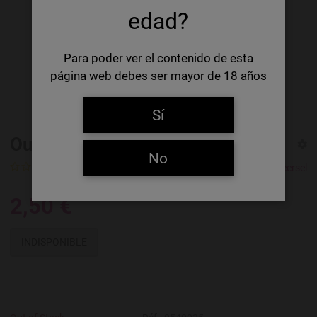
edad?
Para poder ver el contenido de esta
página web debes ser mayor de 18 años
Sí
Oud Beersel Bersalis Sourblend
No
0 Ratings
Oud Beersel
2,50 €
INDISPONIBLE