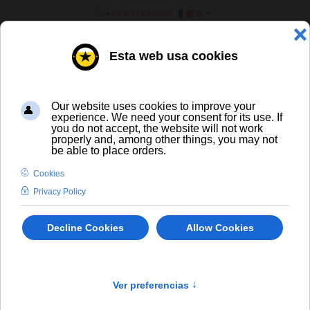
SÉLECTIONNEZ VOTRE LANGU
+34 637885556
FR
¿ERES UN BAR/TIENDA?
Toutes les bières
Oud Beersel Bersalis Sourblend
In Stock