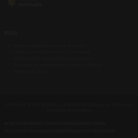
BLOG
Agua: el ingrediente clave de la cerveza
Farmhouse Ale, tradición rural cervecera
Cómo disfrutar del amargor de la cerveza
Rice Lager, el retorno de las cervezas con arroz
El mapa del lúpulo
COPYRIGHT © 2026 BODECALL CERVEZAS ARTESANAS SL. TODOS LOS
DERECHOS RESERVADOS
AVISO LEGAL
ENVÍOS Y DEVOLUCIONES
QUIÉNES SOMOS
POLÍTICA DE PRIVACIDAD
COOKIES
PREGUNTAS FRECUENTES