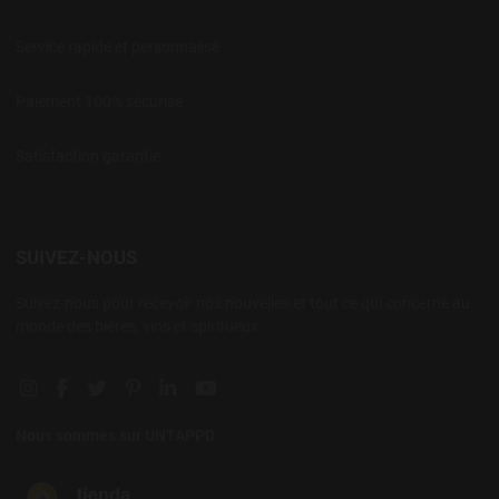
Service rapide et personnalisé
Paiement 100% sécurisé
Satisfaction garantie
SUIVEZ-NOUS
Suivez-nous pour recevoir nos nouvelles et tout ce qui concerne au
monde des bières, vins et spiritueux.
Instagram social link
Facebook social link
Twitter social link
Pinterest social link
Linkedin social link
YouTube social link
Nous sommes sur UNTAPPD