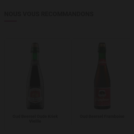
NOUS VOUS RECOMMANDONS
Add to Wishlist
A
Oud Beersel Oude Kriek
Oud Beersel Framboise
Vieille