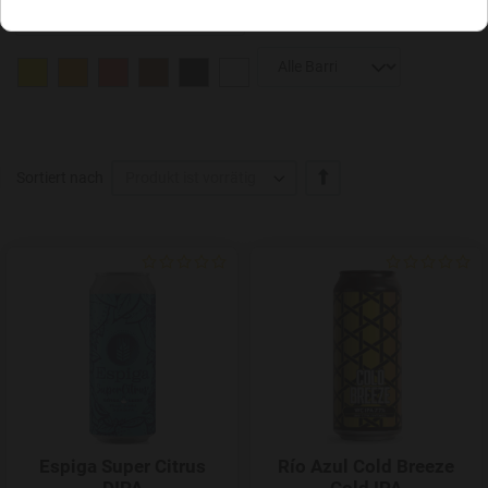
+/-
Sortiert nach
Produkt ist vorrätig
Add to Wishlist
Espiga Super Citrus
Río Azul Cold Breeze