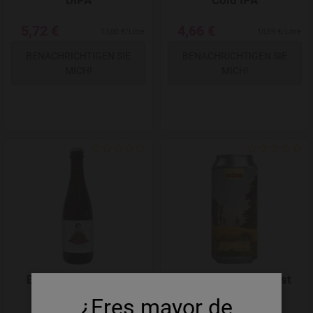
DIPA
Cold IPA
5,72 €
4,66 €
13,00 €/Litre
10,59 €/Litre
BENACHRICHTIGEN SIE
BENACHRICHTIGEN SIE
MICH!
MICH!
Add to Wishlist
Espiga Funky Berry
Oso Glory Days West
Coast IPA
¿Eres mayor de