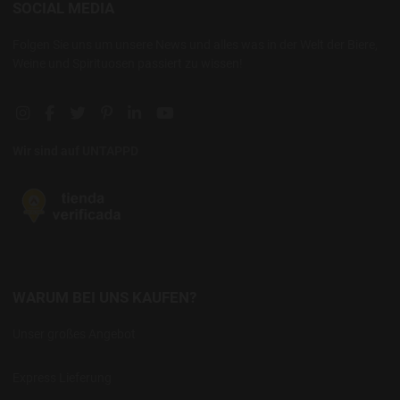
SOCIAL MEDIA
Folgen Sie uns um unsere News und alles was in der Welt der Biere,
Weine und Spirituosen passiert zu wissen!
Instagram social link
Facebook social link
Twitter social link
Pinterest social link
Linkedin social link
YouTube social link
Wir sind auf UNTAPPD
WARUM BEI UNS KAUFEN?
Unser großes Angebot
Express Lieferung