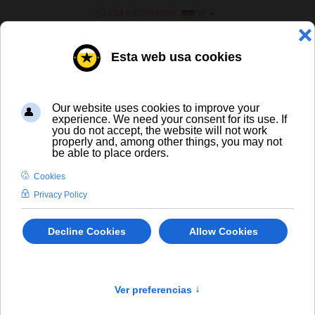
SPRACHE AUSWÄHLEN
+34 637885556
DE
¿ERES UN BAR/TIENDA?
ALLE BIERE
bis
In Stock