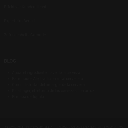
Effektiver Kundendienst
Experte im Bereich
Zufriedenheits Garantie
BLOG
Agua: el ingrediente clave de la cerveza
Farmhouse Ale, tradición rural cervecera
Cómo disfrutar del amargor de la cerveza
Rice Lager, el retorno de las cervezas con arroz
El mapa del lúpulo
COPYRIGHT © 2026 BODECALL CERVEZAS ARTESANAS SL. TODOS LOS