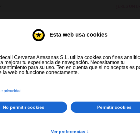
IONE SU IDIOMA
¿ERES UN B
DESTILADOS
VINOS
RVEZA ARTESANA Y DE IMPORTAC