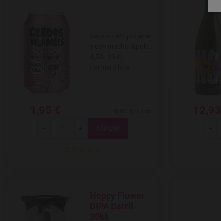
Session IPA potente
y con mucho lúpulo,
4,5%. 33 cl.
Formato lata.
1,95 €
12,93
5,91 €/Litro
Total
-
+
-
Hoppy Flower
Agregar a favoritos
DIPA Barril
30kk