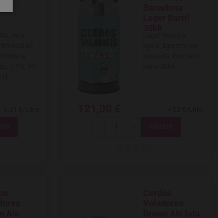
Barcelona
Lager Barril
30kk
IPA, muy
Lager fresca y
y tropical de
ligera, ligeramente
intenso y
lupulada. Formato
jo, 7,5%. 50
barril 30kk
 cl.
121,00 €
6,61 €/Litro
4,03 €/Litro
Total
-
+
os
Cerdos
 a favoritos
Agregar a favoritos
dores
Voladores
n Ale
Brown Ale lata