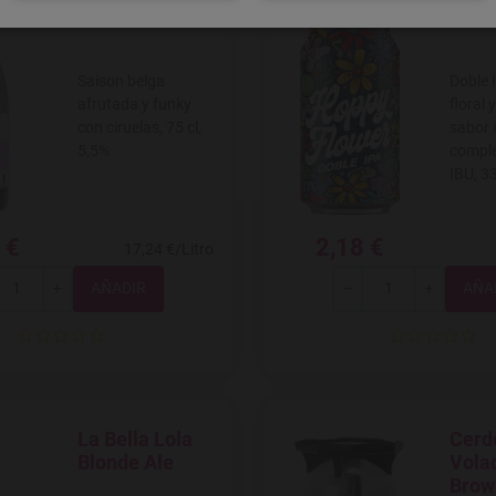
Saison belga
Doble 
afrutada y funky
floral 
con ciruelas, 75 cl,
sabor 
5,5%
comple
IBU, 33
 €
2,18 €
17,24 €/Litro
Total
Total
+
-
+
La Bella Lola
Cerd
Agregar a favoritos
Agregar
Blonde Ale
Vola
Brow