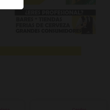
elona
Cerdos