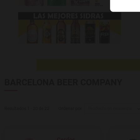
BARCELONA BEER COMPANY
Resultados 1 - 20 de 22
Ordenar por
Producto en existencia
Cerdos