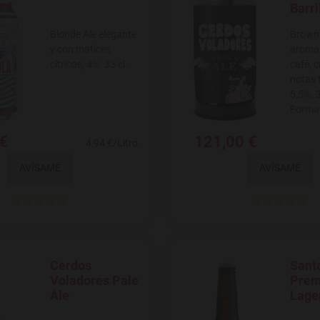
Barri
Blonde Ale elegante
Brown 
y con matices
aroma 
cítricos, 4%. 33 cl.
café, 
notas 
5,5%. 3
Format
 €
121,00 €
4,94 €/Litro
AVÍSAME
AVÍSAME
Cerdos
Santa
Agregar a favoritos
Agregar
Voladores Pale
Prem
Ale
Lage