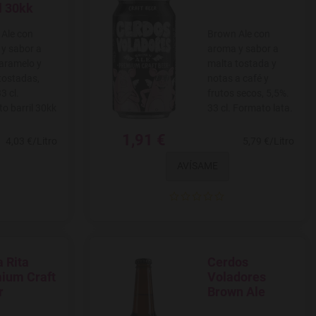
l 30kk
Ale con
Brown Ale con
y sabor a
aroma y sabor a
caramelo y
malta tostada y
tostadas,
notas a café y
3 cl.
frutos secos, 5,5%.
o barril 30kk
33 cl. Formato lata.
1,91 €
4,03 €/Litro
5,79 €/Litro
AVÍSAME
 Rita
Cerdos
 a favoritos
Agregar a favoritos
ium Craft
Voladores
r
Brown Ale