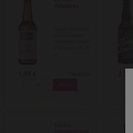
Agregar a favoritos
Voladores
Session IPA con los
lúpulos Magnum,
Centennial, Amarillo
y Cascade, 4,5%. 33
cl.
1,94 €
2,30
5,88 €/Litro
Total
-
+
-
Cerdos
Agregar a favoritos
Voladores lata