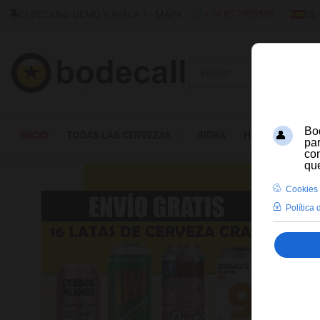
SELECC
+34 637885556
C/ DECANO OLMO Y AYALA 1 - MAPA
ES
Buscar
INICIO
TODAS LAS CERVEZAS
SIDRA
HIDROMIEL
CE