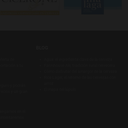
BLOG
ferta de
Agua: el ingrediente clave de la cerveza
ortación a tu
Farmhouse Ale, tradición rural cervecera
Cómo disfrutar del amargor de la cerveza
Rice Lager, el retorno de las cervezas con
arroz
eguro y podrás
El mapa del lúpulo
recios y un gran
tengamos en el
e intentaremos