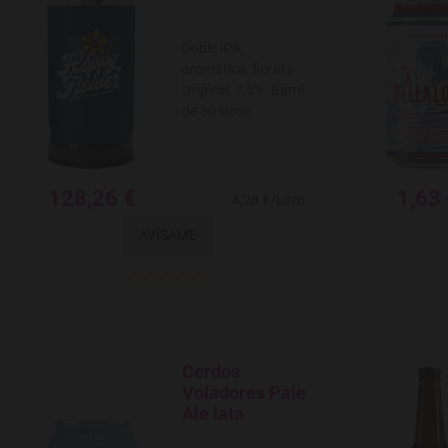
Doble IPA,
aromática, floral y
tropical, 7,5%. Barril
de 30 litros
128,26 €
1,63
4,28 €/Litro
AVÍSAME
Cerdos
Agregar a favoritos
Voladores Pale
Ale lata