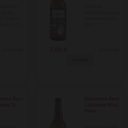
elaborada
Brown Ale
s lúpulos
elaborada con agua
, Perle y
del Montseny, 5,5%.
e., 4,4%. 33
33 cl.
2,06 €
6,79 €/Litro
6,24 €/Litro
AVÍSAME
elona Beer
Barcelona Beer
 a favoritos
Agregar a favoritos
any Sr
Company Miss
Hops
Stout con
High IPA elaborada