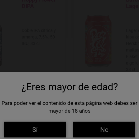
Agregar a favoritos
Agregar
DIPA
Lager
Doble IPA cítrica y
Lager 
amarga, 7,5%. 50
lúpul
IBU, 33 cl.
Hersbr
maltas
Flaket
algo l
33 cl
 €
1,44 €
6,97 €/Litro
¿Eres mayor de edad?
Total
Total
+
-
+
Para poder ver el contenido de esta página web debes ser
mayor de 18 años
Sí
No
Dansaert Plum
Hopp
Agregar a favoritos
Agregar
Saison
DIPA 