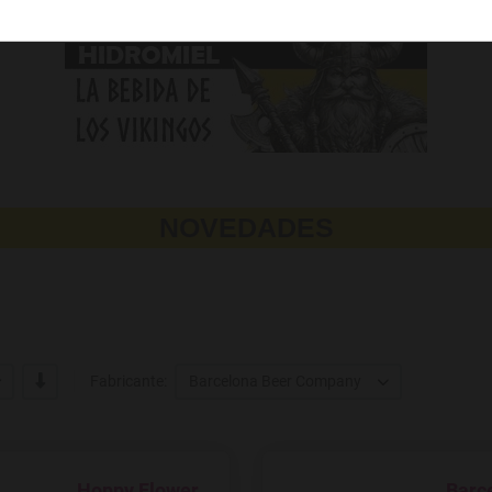
NOVEDADES
-/+
Fabricante:
Barcelona Beer Company
Hoppy Flower
Barc