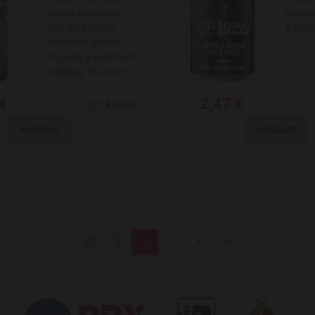
inglés elaborada
naranj
con los lúpulos
y lacto
Northern Brewer,
Fuggles y East Kent
Golding. 6%, 33 cl
 €
2,47 €
7,27 €/Litro
AVÍSAME
AVÍSAME
1
2