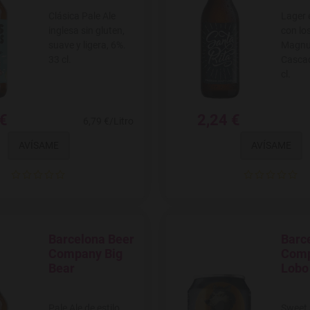
Clásica Pale Ale
Lager 
inglesa sin gluten,
con lo
suave y ligera, 6%.
Magnum
33 cl.
Cascad
cl.
 €
2,24 €
6,79 €/Litro
AVÍSAME
AVÍSAME
Barcelona Beer
Barc
Agregar a favoritos
Agregar
Company Big
Comp
Bear
Lobo
Pale Ale de estilo
Sweet 