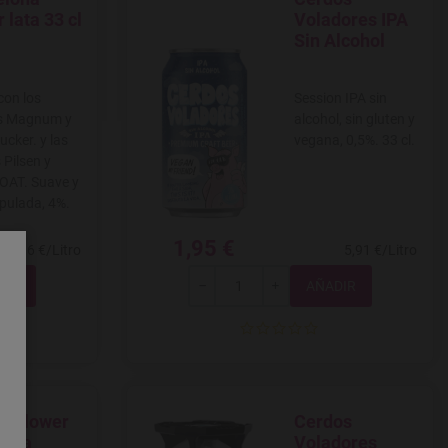
 a favoritos
Agregar a favoritos
 lata 33 cl
Voladores IPA
Sin Alcohol
con los
Session IPA sin
os Magnum y
alcohol, sin gluten y
ucker. y las
vegana, 0,5%. 33 cl.
 Pilsen y
 OAT. Suave y
upulada, 4%.
1,95 €
4,36 €/Litro
5,91 €/Litro
Total
-
+
y Flower
Cerdos
 a favoritos
Agregar a favoritos
lata
Voladores