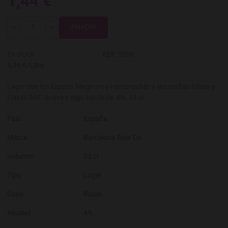
1,44 €
Total
-
+
En stock
REF:
2000
4,36 €/Litro
Lager con los lúpulos Magnum y Hersbrucker. y las maltas Pilsen y
Flaket OAT. Suave y algo lupulada, 4%. 33 cl
País
España
Marca
Barcelona Beer Co
Volumen
33 cl
Tipo
Lager
Color
Rubia
Alcohol
4%