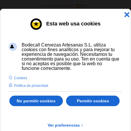
SELECCIONE SU IDIOMA
+34 637885556
ES
¿ERES UN BAR/TIENDA?
TODAS LAS CERVEZAS
Barcelona Lager lata 33 cl
Envío gratis para compras a partir de
300 € y a partir de 16 latas de cerveza
artesana
Solo España peninsular
En stock