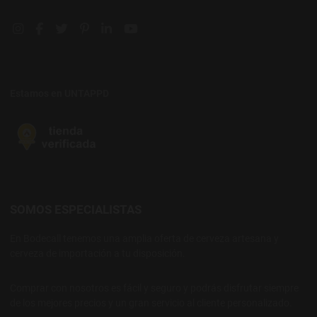
Instagram social link
Facebook social link
Twitter social link
Pinterest social link
Linkedin social link
YouTube social link
Estamos en UNTAPPD
SOMOS ESPECIALISTAS
En Bodecall tenemos una amplia oferta de cerveza artesana y
cerveza de importación a tu disposición.
Comprar con nosotros es fácil y seguro y podrás disfrutar siempre
de los mejores precios y un gran servicio al cliente personalizado.