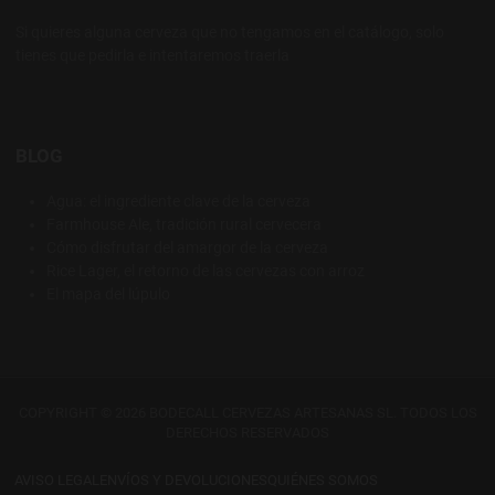
Si quieres alguna cerveza que no tengamos en el catálogo, solo
tienes que pedirla e intentaremos traerla
BLOG
Agua: el ingrediente clave de la cerveza
Farmhouse Ale, tradición rural cervecera
Cómo disfrutar del amargor de la cerveza
Rice Lager, el retorno de las cervezas con arroz
El mapa del lúpulo
COPYRIGHT © 2026 BODECALL CERVEZAS ARTESANAS SL. TODOS LOS
DERECHOS RESERVADOS
AVISO LEGAL
ENVÍOS Y DEVOLUCIONES
QUIÉNES SOMOS