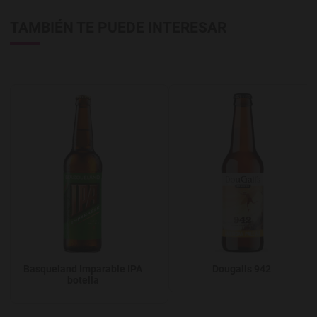
TAMBIÉN TE PUEDE INTERESAR
Agregar a favoritos
A
Basqueland Imparable IPA
Dougalls 942
botella