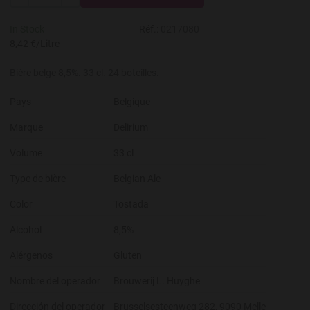
---
+
In Stock
Réf.:
0217080
8,42 €/Litre
Bière belge 8,5%. 33 cl. 24 boteilles.
Pays
Belgique
Marque
Delirium
Volume
33 cl
Type de bière
Belgian Ale
Color
Tostada
Alcohol
8,5%
Alérgenos
Gluten
Nombre del operador
Brouwerij L. Huyghe
Dirección del operador
Brusselsesteenweg 282, 9090 Melle