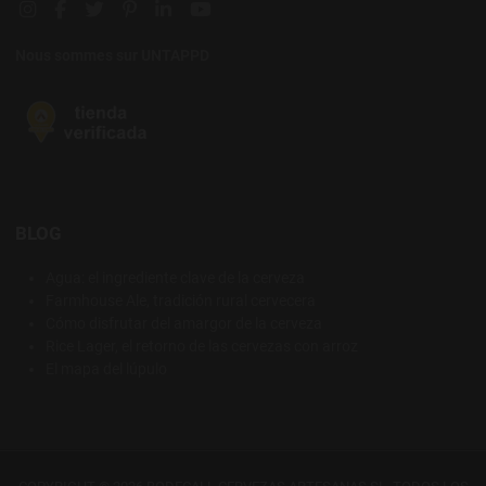
Instagram social link
Facebook social link
Twitter social link
Pinterest social link
Linkedin social link
YouTube social link
Nous sommes sur UNTAPPD
BLOG
Agua: el ingrediente clave de la cerveza
Farmhouse Ale, tradición rural cervecera
Cómo disfrutar del amargor de la cerveza
Rice Lager, el retorno de las cervezas con arroz
El mapa del lúpulo