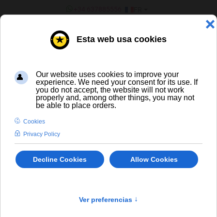
SÉLECTIONNEZ VOTRE LANGU
+34 637885556
FR
¿ERES UN BAR/TIENDA?
Toutes les bières
Delirium Nocturnum
In Stock