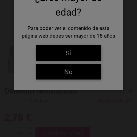
edad?
Para poder ver el contenido de esta
página web debes ser mayor de 18 años
Sí
No
Delirium Nocturnum
0 Ratings
Brouwerij Huyghe
2,78 €
Quantité