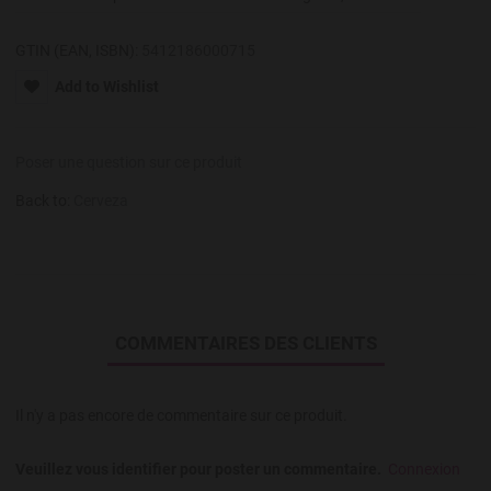
GTIN (EAN, ISBN):
5412186000715
Add to Wishlist
Poser une question sur ce produit
Back to:
Cerveza
COMMENTAIRES DES CLIENTS
Il n'y a pas encore de commentaire sur ce produit.
Veuillez vous identifier pour poster un commentaire.
Connexion