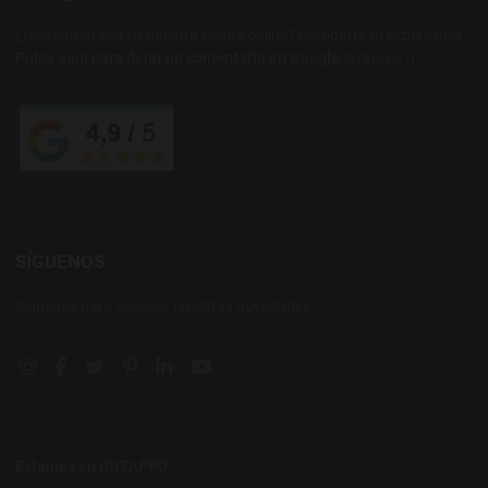
¿Has comprado en nuestra tienda online? Comparte tu experiencia.
Pulsa aquí para dejar un comentario en Google
¡Gracias! :)
SÍGUENOS
Síguenos para conocer nuestras novedades.
Instagram social link
Facebook social link
Twitter social link
Pinterest social link
Linkedin social link
YouTube social link
Estamos en UNTAPPD