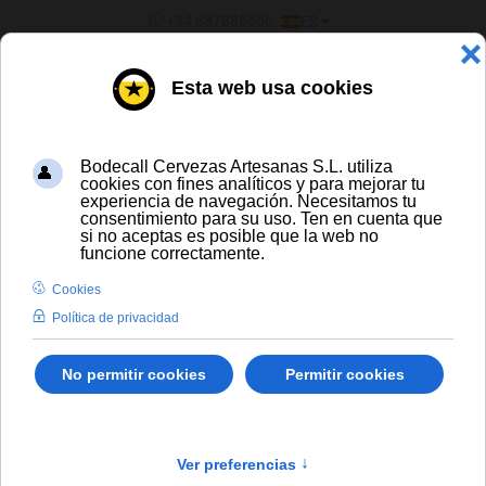
SELECCIONE SU IDIOMA
+34 637885556
ES
¿ERES UN BAR/TIENDA?
SIDRA
Sidra Cidre Galipette Rosé
Envío gratis para compras a partir de
300 € y a partir de 16 latas de cerveza
artesana
Solo España peninsular
En stock