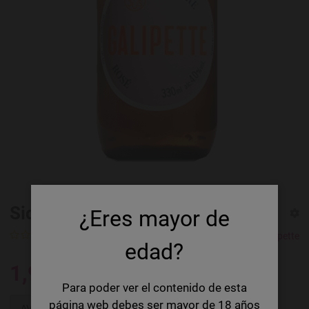
Sidra Cidre Galipette Rosé
¿Eres mayor de
Calificación
Cidre Galipette
edad?
1,92 €
Para poder ver el contenido de esta
página web debes ser mayor de 18 años
AVÍSAME