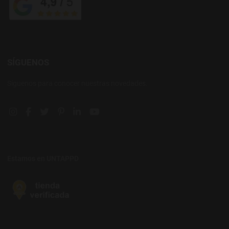
SÍGUENOS
Síguenos para conocer nuestras novedades.
Instagram social link
Facebook social link
Twitter social link
Pinterest social link
Linkedin social link
YouTube social link
Estamos en UNTAPPD