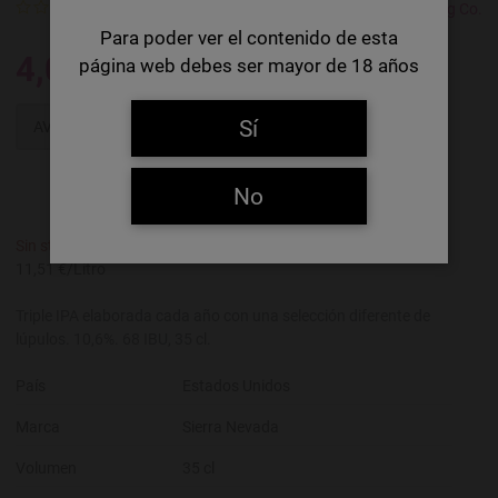
Calificación
Sierra Nevada Brewing Co.
Para poder ver el contenido de esta
4,03 €
página web debes ser mayor de 18 años
Sí
AVÍSAME
No
Sin stock
REF:
0219158
11,51 €/Litro
Triple IPA elaborada cada año con una selección diferente de
lúpulos. 10,6%. 68 IBU, 35 cl.
País
Estados Unidos
Marca
Sierra Nevada
Volumen
35 cl