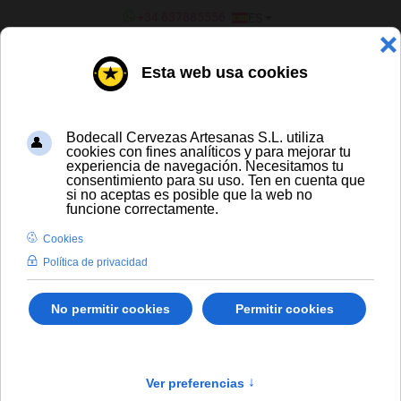
SELECCIONE SU IDIOMA
+34 637885556
ES
¿ERES UN BAR/TIENDA?
TODAS LAS CERVEZAS
Sierra Nevada Hoptimum
Envío gratis para compras a partir de
300 € y a partir de 16 latas de cerveza
artesana
Solo España peninsular
hasta
En stock