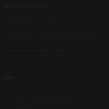
SOMOS ESPECIALISTAS
En Bodecall tenemos una amplia oferta de cerveza artesana y
cerveza de importación a tu disposición.
Comprar con nosotros es fácil y seguro y podrás disfrutar siempre
de los mejores precios y un gran servicio al cliente personalizado.
Si quieres alguna cerveza que no tengamos en el catálogo, solo
tienes que pedirla e intentaremos traerla
BLOG
Agua: el ingrediente clave de la cerveza
Farmhouse Ale, tradición rural cervecera
Cómo disfrutar del amargor de la cerveza
Rice Lager, el retorno de las cervezas con arroz
El mapa del lúpulo