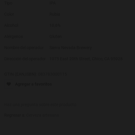
Tipo
IPA
Color
Rubia
Alcohol
10,6%
Alérgenos
Gluten
Nombre del operador
Sierra Nevada Brewery
Dirección del operador
1075 East 20th Street, Chico, CA 95928
GTIN (EAN,ISBN):
083783000115
Agregar a favoritos
Haz una pregunta sobre este producto
Regresar a:
Cerveza artesana