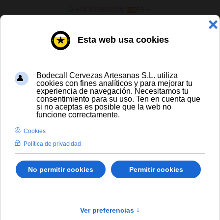
SELECCIONE SU IDIOMA
+34 637885556
ES
¿ERES UN BAR/TIENDA?
TODAS LAS CERVEZAS
Cornet Oaked
Envío gratis para compras a partir de
300 € y a partir de 16 latas de cerveza
artesana
Solo España peninsular
En stock