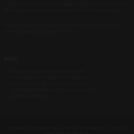
Comprar con nosotros es fácil y seguro y podrás disfrutar siempre
de los mejores precios y un gran servicio al cliente personalizado.
Si quieres alguna cerveza que no tengamos en el catálogo, solo
tienes que pedirla e intentaremos traerla
BLOG
Agua: el ingrediente clave de la cerveza
Farmhouse Ale, tradición rural cervecera
Cómo disfrutar del amargor de la cerveza
Rice Lager, el retorno de las cervezas con arroz
El mapa del lúpulo
COPYRIGHT © 2026 BODECALL CERVEZAS ARTESANAS SL. TODOS LOS
DERECHOS RESERVADOS