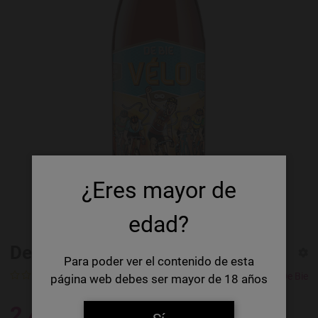
¿Eres mayor de
edad?
De Bie Vélo
Para poder ver el contenido de esta
Calificación
Brouwerij De Bie
página web debes ser mayor de 18 años
2,43 €