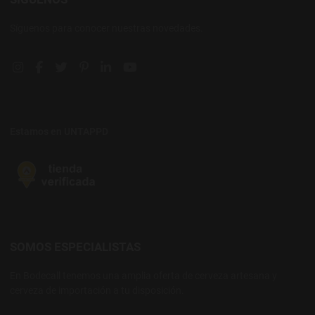
Síguenos para conocer nuestras novedades.
Instagram social link
Facebook social link
Twitter social link
Pinterest social link
Linkedin social link
YouTube social link
Estamos en UNTAPPD
SOMOS ESPECIALISTAS
En Bodecall tenemos una amplia oferta de cerveza artesana y
cerveza de importación a tu disposición.