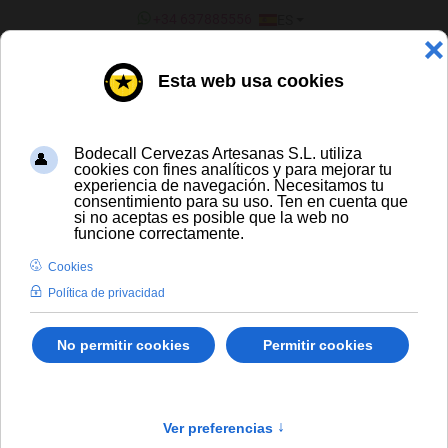
SELECCIONE SU IDIOMA
+34 637885556
ES
¿ERES UN BAR/TIENDA?
TODAS LAS CERVEZAS
De Bie Vélo
Envío gratis para compras a partir de
300 € y a partir de 16 latas de cerveza
artesana
Solo España peninsular
En stock