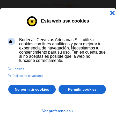
SELECCIONE SU IDIOMA
+34 637885556
ES
¿ERES UN BAR/TIENDA?
TODAS LAS CERVEZAS
Gouden Carolus Classic Jéroboam
Envío gratis para compras a partir de
300 € y a partir de 16 latas de cerveza
artesana
Solo España peninsular
En stock