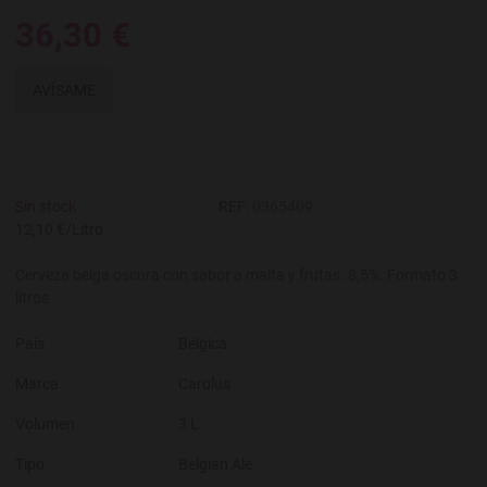
36,30 €
AVÍSAME
Sin stock
REF:
0365409
12,10 €/Litro
Cerveza belga oscura con sabor a malta y frutas. 8,5%. Formato 3
litros
País
Bélgica
Marca
Carolus
Volumen
3 L
Tipo
Belgian Ale