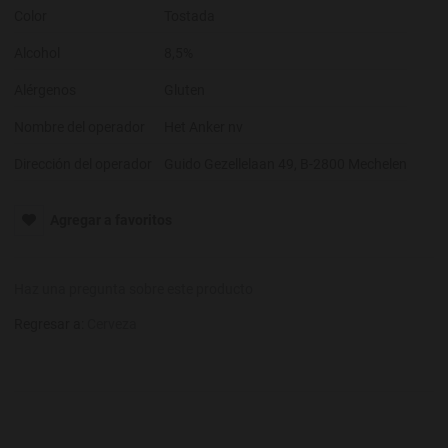
Color
Tostada
Alcohol
8,5%
Alérgenos
Gluten
Nombre del operador
Het Anker nv
Dirección del operador
Guido Gezellelaan 49, B-2800 Mechelen
Agregar a favoritos
Haz una pregunta sobre este producto
Regresar a:
Cerveza