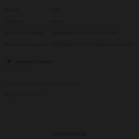
Alcohol
8,5%
Alérgenos
Gluten
Nombre del operador
Staatliches Hofbräuhaus München
Dirección del operador
Hofbräuallee 1, 81829, München, Alemania
Agregar a favoritos
Haz una pregunta sobre este producto
Regresar a:
Cerveza
DESCRIPCIÓN