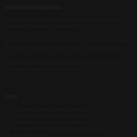
SOMOS ESPECIALISTAS
En Bodecall tenemos una amplia oferta de cerveza artesana y
cerveza de importación a tu disposición.
Comprar con nosotros es fácil y seguro y podrás disfrutar siempre
de los mejores precios y un gran servicio al cliente personalizado.
Si quieres alguna cerveza que no tengamos en el catálogo, solo
tienes que pedirla e intentaremos traerla
BLOG
Agua: el ingrediente clave de la cerveza
Farmhouse Ale, tradición rural cervecera
Cómo disfrutar del amargor de la cerveza
Rice Lager, el retorno de las cervezas con arroz
El mapa del lúpulo