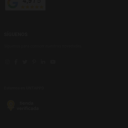
SÍGUENOS
Síguenos para conocer nuestras novedades.
Instagram social link
Facebook social link
Twitter social link
Pinterest social link
Linkedin social link
YouTube social link
Estamos en UNTAPPD