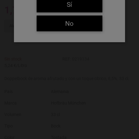
Sí
1,73 €
No
AVÍSAME
Sin stock
REF:
0219134
5,24 €/Litro
Doppelbock de aroma afrutado y con un toque cítrico, 8,5%. 33 cl.
País
Alemania
Marca
Hofbräu München
Volumen
33 cl
Tipo
Bock
Color
Tostada