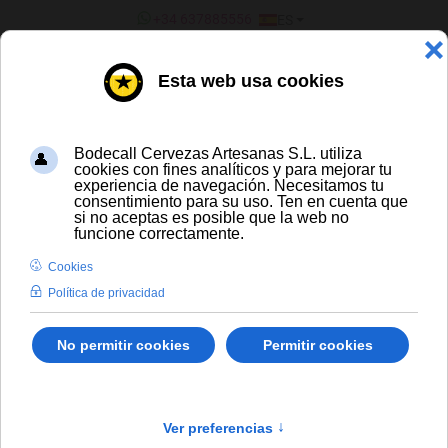
SELECCIONE SU IDIOMA
+34 637885556
ES
¿ERES UN BAR/TIENDA?
TODAS LAS CERVEZAS
Hofbräu München HB Doppelbock
Envío gratis para compras a partir de
300 € y a partir de 16 latas de cerveza
artesana
Solo España peninsular
En stock