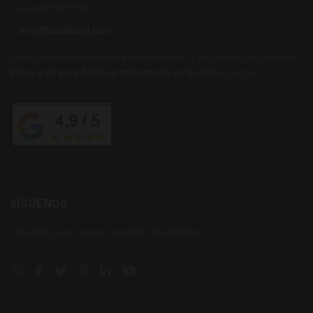
+34 637 88 55 56
¿Has comprado en nuestra tienda online? Comparte tu experiencia.
Pulsa aquí para dejar un comentario en Google
¡Gracias! :)
SÍGUENOS
Síguenos para conocer nuestras novedades.
Instagram social link
Facebook social link
Twitter social link
Pinterest social link
Linkedin social link
YouTube social link