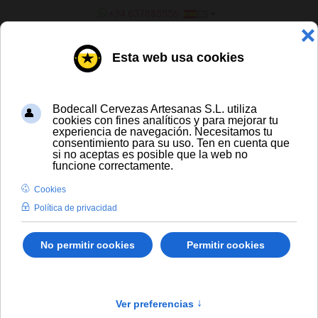
SELECCIONE SU IDIOMA
+34 637885556
ES
¿ERES UN BAR/TIENDA?
TODAS LAS CERVEZAS
La Calavera Leviathan
Envío gratis para compras a partir de
300 € y a partir de 16 latas de cerveza
artesana
Solo España peninsular
En stock