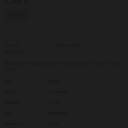
7,56 €
AVÍSAME
Sin stock
REF:
0206598
20,43 €/Litro
Wheat Wine envejecida en barriles de ron durante 11 meses, 12,9%.
37,5 cl.
País
España
Marca
La Calavera
Volumen
37,5 cl
Tipo
Barley Wine
Alérgenos
Gluten