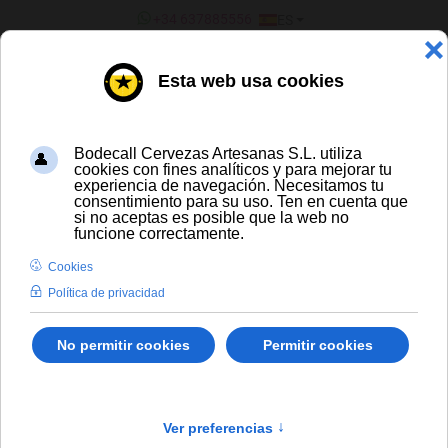
SELECCIONE SU IDIOMA
+34 637885556
ES
¿ERES UN BAR/TIENDA?
TODAS LAS CERVEZAS
Oso Country Fair West Coast IPA
Envío gratis para compras a partir de
300 € y a partir de 16 latas de cerveza
artesana
Solo España peninsular
En stock