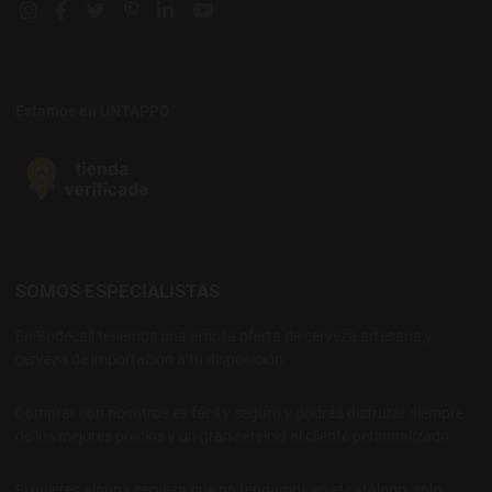
Instagram social link
Facebook social link
Twitter social link
Pinterest social link
Linkedin social link
YouTube social link
Estamos en UNTAPPD
SOMOS ESPECIALISTAS
En Bodecall tenemos una amplia oferta de cerveza artesana y
cerveza de importación a tu disposición.
Comprar con nosotros es fácil y seguro y podrás disfrutar siempre
de los mejores precios y un gran servicio al cliente personalizado.
Si quieres alguna cerveza que no tengamos en el catálogo, solo