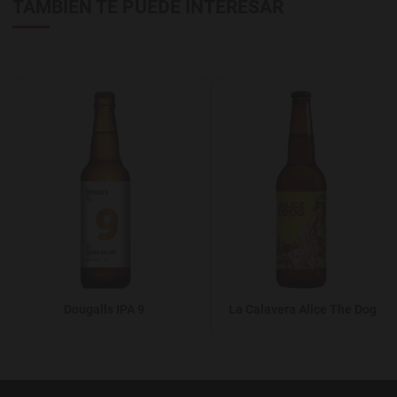
TAMBIÉN TE PUEDE INTERESAR
Agregar a favoritos
A
Dougalls IPA 9
La Calavera Alice The Dog