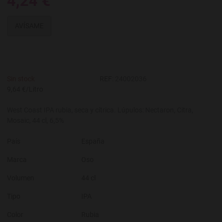
4,24 €
AVÍSAME
Sin stock
REF:
24002036
9,64 €/Litro
West Coast IPA rubia, seca y cítrica. Lúpulos: Nectaron, Citra,
Mosaic, 44 cl, 6,5%
País
España
Marca
Oso
Volumen
44 cl
Tipo
IPA
Color
Rubia