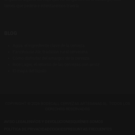
tienes que pedirla e intentaremos traerla
BLOG
Agua: el ingrediente clave de la cerveza
Farmhouse Ale, tradición rural cervecera
Cómo disfrutar del amargor de la cerveza
Rice Lager, el retorno de las cervezas con arroz
El mapa del lúpulo
COPYRIGHT © 2026 BODECALL CERVEZAS ARTESANAS SL. TODOS LOS
DERECHOS RESERVADOS
AVISO LEGAL
ENVÍOS Y DEVOLUCIONES
QUIÉNES SOMOS
POLÍTICA DE PRIVACIDAD
COOKIES
PREGUNTAS FRECUENTES