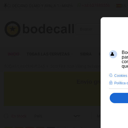
SELECC
+34 637885556
C/ DECANO OLMO Y AYALA 1 - MAPA
ES
Buscar
INICIO
TODAS LAS CERVEZAS
SIDRA
HIDROMIEL
TODAS LAS CERVEZAS
Soul Fire Just Vibing Session IPA
Envío gratis para c
En stock