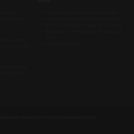
BLOG
ferta de
Agua: el ingrediente clave de la cerveza
ortación a tu
Farmhouse Ale, tradición rural cervecera
Cómo disfrutar del amargor de la cerveza
Rice Lager, el retorno de las cervezas con
arroz
eguro y podrás
El mapa del lúpulo
recios y un gran
tengamos en el
e intentaremos
NES
QUIÉNES SOMOS
POLÍTICA DE PRIVACIDAD
COOKIES