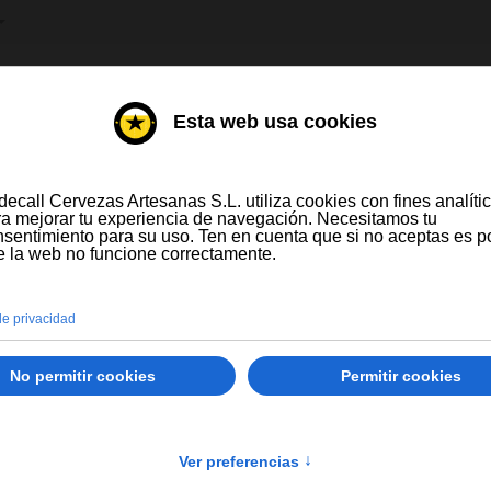
IONE SU IDIOMA
DESTILADOS
VINOS
ompras a partir de 300 € y a partir de 16 latas
Solo España peninsular