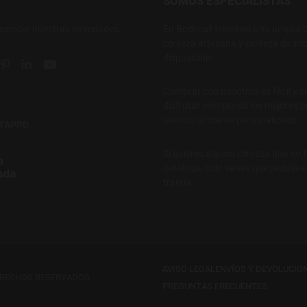
SOMOS ESPECIALISTAS
conocer nuestras novedades.
En Bodecall tenemos una amplia o
cerveza artesana y cerveza de imp
disposición.
ial link
 social link
tter social link
Pinterest social link
Linkedin social link
YouTube social link
Comprar con nosotros es fácil y s
disfrutar siempre de los mejores p
servicio al cliente personalizado.
NTAPPD
Si quieres alguna cerveza que no 
catálogo, solo tienes que pedirla 
traerla
AVISO LEGAL
ENVÍOS Y DEVOLUCIO
ERECHOS RESERVADOS
PREGUNTAS FRECUENTES