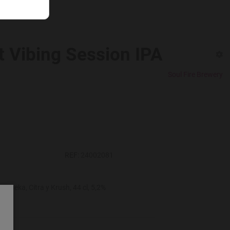
t Vibing Session IPA
Soul Fire Brewery
REF:
24002081
otueka, Citra y Krush, 44 cl, 5,2%