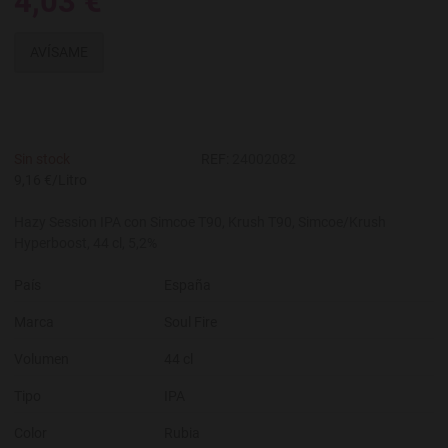
4,03 €
AVÍSAME
Sin stock
REF:
24002082
9,16 €/Litro
Hazy Session IPA con Simcoe T90, Krush T90, Simcoe/Krush
Hyperboost, 44 cl, 5,2%
País
España
Marca
Soul Fire
Volumen
44 cl
Tipo
IPA
Color
Rubia