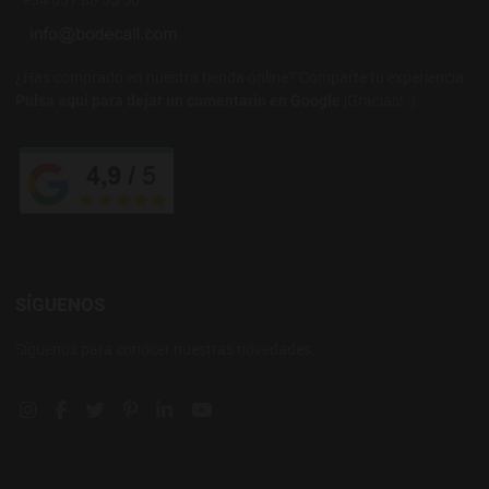
+34 637 88 55 56
¿Has comprado en nuestra tienda online? Comparte tu experiencia.
Pulsa aquí para dejar un comentario en Google
¡Gracias! :)
SÍGUENOS
Síguenos para conocer nuestras novedades.
Instagram social link
Facebook social link
Twitter social link
Pinterest social link
Linkedin social link
YouTube social link