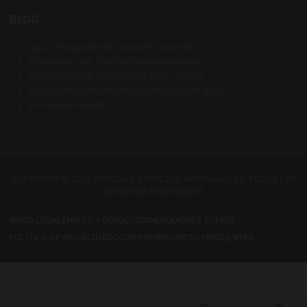
BLOG
Agua: el ingrediente clave de la cerveza
Farmhouse Ale, tradición rural cervecera
Cómo disfrutar del amargor de la cerveza
Rice Lager, el retorno de las cervezas con arroz
El mapa del lúpulo
COPYRIGHT © 2026 BODECALL CERVEZAS ARTESANAS SL. TODOS LOS
DERECHOS RESERVADOS
AVISO LEGAL
ENVÍOS Y DEVOLUCIONES
QUIÉNES SOMOS
POLÍTICA DE PRIVACIDAD
COOKIES
PREGUNTAS FRECUENTES