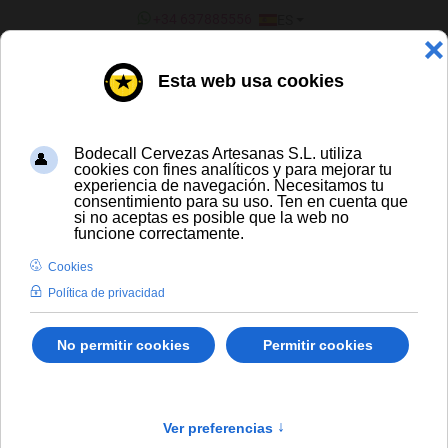
SELECCIONE SU IDIOMA
+34 637885556
ES
¿ERES UN BAR/TIENDA?
TODAS LAS CERVEZAS
Soul Fire Outer World Session IPA
Envío gratis para compras a partir de
300 € y a partir de 16 latas de cerveza
artesana
Solo España peninsular
En stock