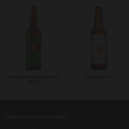
Agregar a favoritos
A
Basqueland Imparable IPA
Dougalls IPA 9
botella
CONTACTA CON NOSOTROS