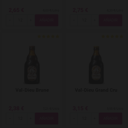
2,65 €
2,75 €
8,03 €/Litro
8,33 €/Litro
Total
Total
-
+
-
+
Agregar a favoritos
Val-Dieu Brune
Val-Dieu Grand Cru
2,38 €
3,15 €
7,21 €/Litro
9,55 €/Litro
Total
Total
-
+
-
+