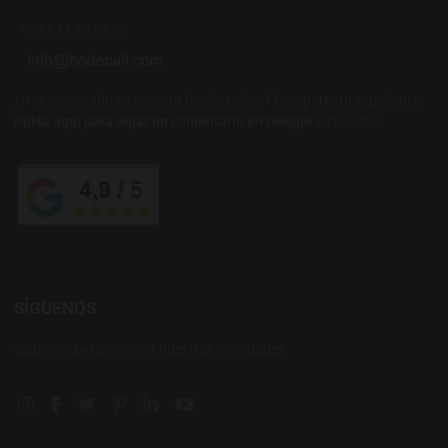
+34 637 88 55 56
¿Has comprado en nuestra tienda online? Comparte tu experiencia.
Pulsa aquí para dejar un comentario en Google
¡Gracias! :)
SÍGUENOS
Síguenos para conocer nuestras novedades.
Instagram social link
Facebook social link
Twitter social link
Pinterest social link
Linkedin social link
YouTube social link