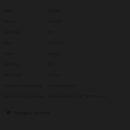
País
Bélgica
Marca
Chouffe
Volumen
20 L
Tipo
Fruit Beer
Color
Rojiza
Alcohol
7%
Alérgenos
Gluten
Nombre del operador
Duvel Moortgat
Dirección del operador
Breendonk-Dorp 58, 2870 Puurs
Agregar a favoritos