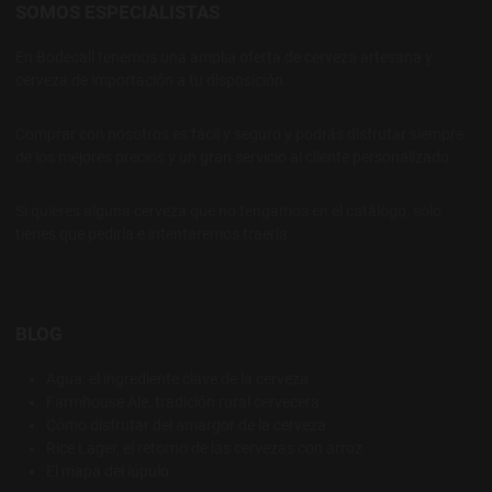
SOMOS ESPECIALISTAS
En Bodecall tenemos una amplia oferta de cerveza artesana y
cerveza de importación a tu disposición.
Comprar con nosotros es fácil y seguro y podrás disfrutar siempre
de los mejores precios y un gran servicio al cliente personalizado.
Si quieres alguna cerveza que no tengamos en el catálogo, solo
tienes que pedirla e intentaremos traerla
BLOG
Agua: el ingrediente clave de la cerveza
Farmhouse Ale, tradición rural cervecera
Cómo disfrutar del amargor de la cerveza
Rice Lager, el retorno de las cervezas con arroz
El mapa del lúpulo