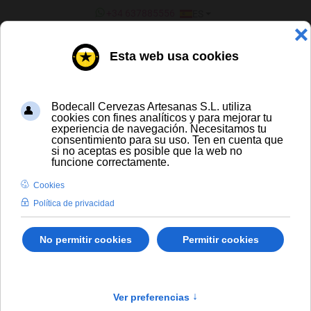
SELECCIONE SU IDIOMA
+34 637885556
ES
¿ERES UN BAR/TIENDA?
Barriles
Chouffe Framboise Barril 20 L (A)
CERVEZA ARTESANA Y DE
IMPORTACIÓN