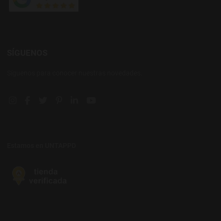
SÍGUENOS
Síguenos para conocer nuestras novedades.
Instagram social link
Facebook social link
Twitter social link
Pinterest social link
Linkedin social link
YouTube social link
Estamos en UNTAPPD