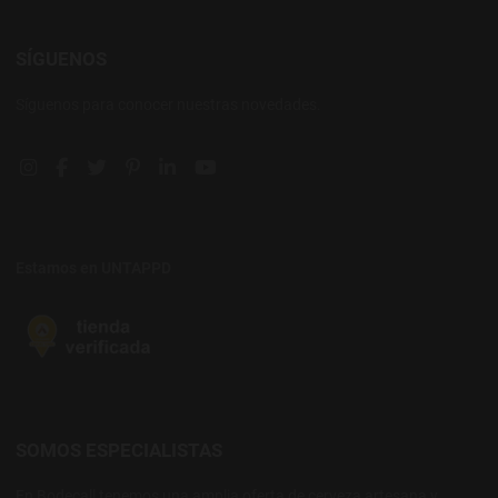
SÍGUENOS
Síguenos para conocer nuestras novedades.
Instagram social link
Facebook social link
Twitter social link
Pinterest social link
Linkedin social link
YouTube social link
Estamos en UNTAPPD
SOMOS ESPECIALISTAS
En Bodecall tenemos una amplia oferta de cerveza artesana y