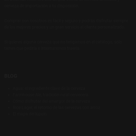
cerveza de importación a tu disposición.
Comprar con nosotros es fácil y seguro y podrás disfrutar siempre
de los mejores precios y un gran servicio al cliente personalizado.
Si quieres alguna cerveza que no tengamos en el catálogo, solo
tienes que pedirla e intentaremos traerla
BLOG
Agua: el ingrediente clave de la cerveza
Farmhouse Ale, tradición rural cervecera
Cómo disfrutar del amargor de la cerveza
Rice Lager, el retorno de las cervezas con arroz
El mapa del lúpulo