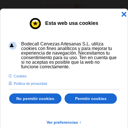
SELECCIONE SU IDIOMA
+34 637885556
ES
¿ERES UN BAR/TIENDA?
TODAS LAS CERVEZAS
Staropramen Sin Filtrar Barril 30 L (A)
Envío gratis para compras a partir de
300 € y a partir de 16 latas de cerveza
artesana
Solo España peninsular
hasta
En stock