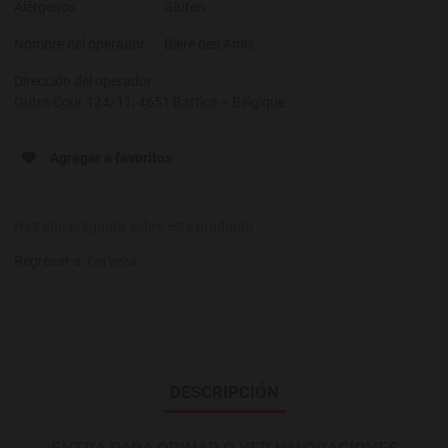
Alérgenos
Gluten
Nombre del operador
Biere des Amis
Dirección del operador
Outre-Cour 124/11, 4651 Battice – Belgique
Agregar a favoritos
Haz una pregunta sobre este producto
Regresar a:
Cerveza
DESCRIPCIÓN
ENTRA PARA OPINAR O VER VALORACIONES