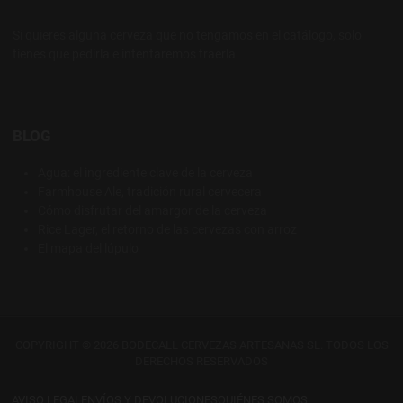
Si quieres alguna cerveza que no tengamos en el catálogo, solo
tienes que pedirla e intentaremos traerla
BLOG
Agua: el ingrediente clave de la cerveza
Farmhouse Ale, tradición rural cervecera
Cómo disfrutar del amargor de la cerveza
Rice Lager, el retorno de las cervezas con arroz
El mapa del lúpulo
COPYRIGHT © 2026 BODECALL CERVEZAS ARTESANAS SL. TODOS LOS
DERECHOS RESERVADOS
AVISO LEGAL
ENVÍOS Y DEVOLUCIONES
QUIÉNES SOMOS