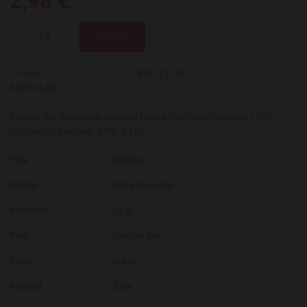
2,98 €
Total
-
+
En stock
REF:
21362
9,03 €/Litro
Belgian Ale elaborada con una receta tradicional usando 100%
ingredientes belgas. 5,8%. 33 cl.
País
Bélgica
Marca
Biere des Amis
Volumen
33 cl
Tipo
Belgian Ale
Color
Rubia
Alcohol
5,8%