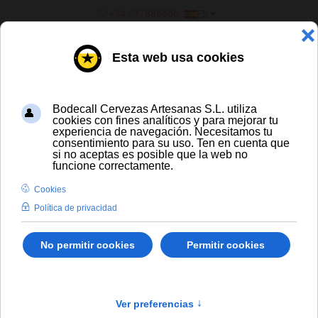
SELECCIONE SU IDIOMA
+34 637885556
ES
¿ERES UN BAR/TIENDA?
TODAS LAS CERVEZAS
Bière des Amis Blonde
Envío gratis para compras a partir de
300 € y a partir de 16 latas de cerveza
artesana
Solo España peninsular
En stock