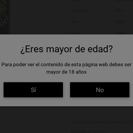
Volumen
75 cl
Tipo
Triple
Color
Rubia
Alcohol
8,4%
¿Eres mayor de edad?
Alérgenos
Gluten
Para poder ver el contenido de esta página web debes ser
Nombre del operador
Inbev Bel
mayor de 18 años
Dirección del operador
Industrie
Sí
No
GTIN (EAN,ISBN):
541069310055
Agregar a favoritos
Haz una pregunta sobre este pro
Regresar a:
Cerveza