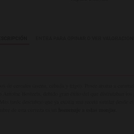
ESCRIPCIÓN
ENTRA PARA OPINAR O VER VALORACION
pos de cereales (avena, cebada y trigo). Posee aroma a carame
o Antoine Bosteels, debido gran éxito del que disfrutaban los 
 Más tarde descubrió que ya existía una receta similar desde e
homenaje a estas monjas
mbre de esta cerveza es un
.