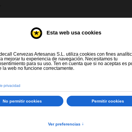
IONE SU IDIOMA
DESTILADOS
VINOS
ompras a partir de 300 € y a partir de 16 latas
Solo España peninsular