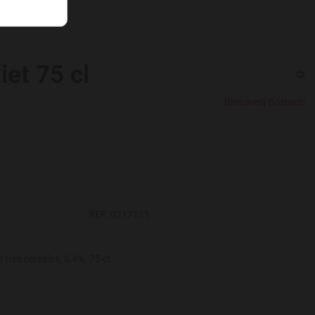
iet 75 cl
Brouwerij Bosteels
REF:
0217121
tres cereales, 8,4%. 75 cl.