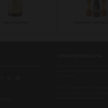
Tripel Karmeliet
Pack Kwak 1 Cerveza 
SOMOS ESPECIALISTAS
conocer nuestras novedades.
En Bodecall tenemos una amplia o
cerveza artesana y cerveza de imp
disposición.
ial link
 social link
tter social link
Pinterest social link
Linkedin social link
YouTube social link
Comprar con nosotros es fácil y s
disfrutar siempre de los mejores p
servicio al cliente personalizado.
NTAPPD