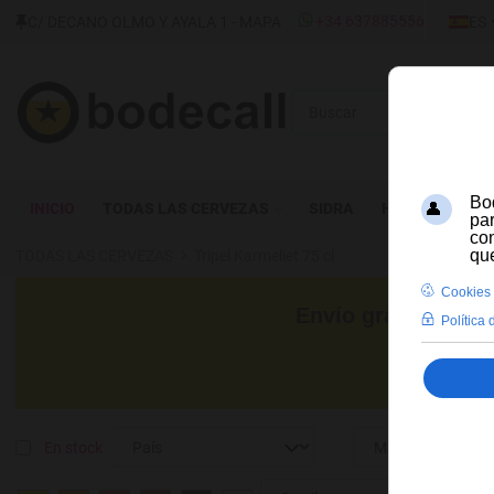
SELECC
+34 637885556
C/ DECANO OLMO Y AYALA 1 - MAPA
ES
Buscar
INICIO
TODAS LAS CERVEZAS
SIDRA
HIDROMIEL
TODAS LAS CERVEZAS
Tripel Karmeliet 75 cl
Envío gratis para c
En stock