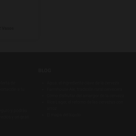
2 Vasos
BLOG
ferta de
Agua: el ingrediente clave de la cerveza
ortación a tu
Farmhouse Ale, tradición rural cervecera
Cómo disfrutar del amargor de la cerveza
Rice Lager, el retorno de las cervezas con
arroz
eguro y podrás
El mapa del lúpulo
recios y un gran