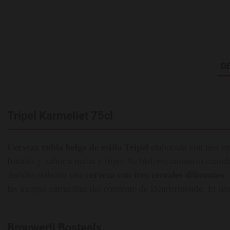
D
Tripel Karmeliet 75cl
Cerveza rubia belga de estilo Tripel
elaborada con tres ti
frutales y sabor a malta y trigo. Su historia comenzó cuand
cerveza con tres cereales diferentes
decidió elaborar una
.
las monjas carmelitas del convento de Dendermonde. El no
Brouwerij Bosteels