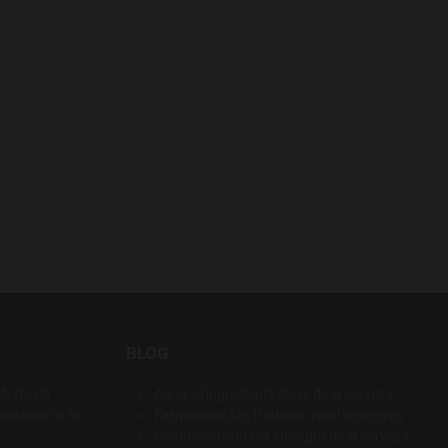
BLOG
ferta de
Agua: el ingrediente clave de la cerveza
ortación a tu
Farmhouse Ale, tradición rural cervecera
Cómo disfrutar del amargor de la cerveza