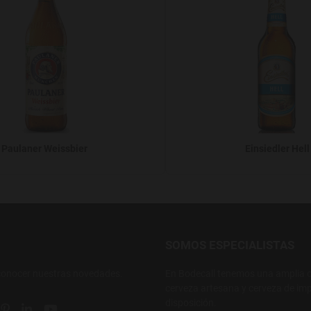
Paulaner Weissbier
Einsiedler Hell
SOMOS ESPECIALISTAS
conocer nuestras novedades.
En Bodecall tenemos una amplia o
cerveza artesana y cerveza de imp
disposición.
ial link
 social link
tter social link
Pinterest social link
Linkedin social link
YouTube social link