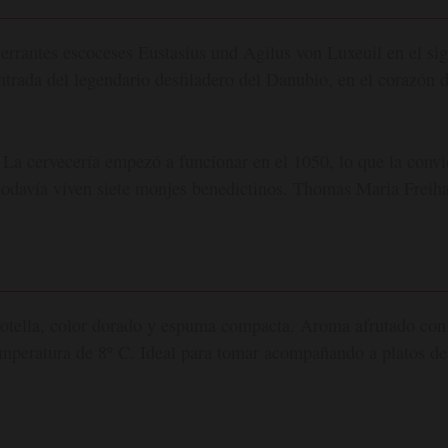
rrantes escoceses Eustasius und Agilus von Luxeuil en el sigl
ntrada del legendario desfiladero del Danubio, en el corazón 
 La cervecería empezó a funcionar en el 1050, lo que la convi
todavía viven siete monjes benedictinos. Thomas Maria Freiha
botella, color dorado y espuma compacta. Aroma afrutado con 
emperatura de 8º C. Ideal para tomar acompañando a platos de