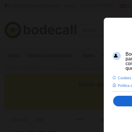
SELECC
+34 637885556
C/ DECANO OLMO Y AYALA 1 - MAPA
ES
Buscar
INICIO
TODAS LAS CERVEZAS
SIDRA
HIDROMIEL
TODAS LAS CERVEZAS
Weltenburger Kloster Hefe Weisse
Envío gratis para c
En stock