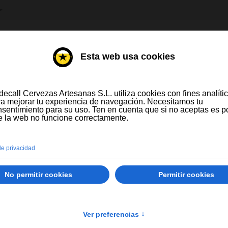
IONE SU IDIOMA
DESTILADOS
VINOS
ompras a partir de 300 € y a partir de 16 latas
Solo España peninsular