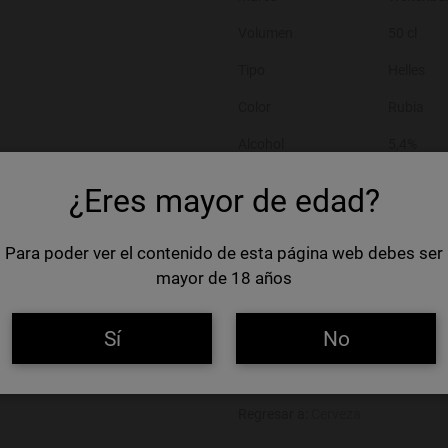
Volumen
50 cl
Tipo
Helles
Color
Rubia
Alcohol
5,4%
Alérgenos
Gluten
¿Eres mayor de edad?
Nombre del operador
Klosterb
Para poder ver el contenido de esta página web debes ser
Dirección del operador
Asamstra
mayor de 18 años
Agregar a favoritos
Sí
No
Haz una pregunta sobre este pro
Regresar a:
Cerveza