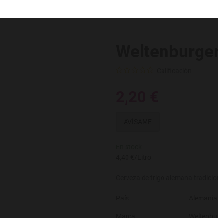
Weltenburger
Calificación
2,20 €
AVÍSAME
En stock
4,40 €/Litro
Cerveza de trigo alemana tradicion
País
Alemania
Marca
Weltenbu