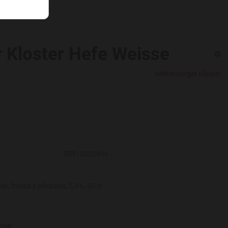
 Kloster Hefe Weisse
Weltenburger Kloster
REF:
0202486
al, fresca y afrutada, 5,4%. 50 cl
rger