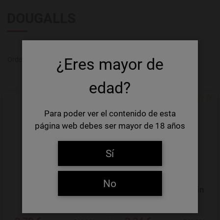
DOUGALLS
-/+
¿Eres mayor de
Ordenar por
Producto en existencia
edad?
Agregar a favoritos
Para poder ver el contenido de esta
página web debes ser mayor de 18 años
Sí
No
Dougalls IPA 9
Dougalls SIN IPA Sin
Gluten