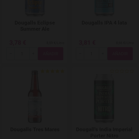
Dougalls Eclipse
Dougalls IPA 4 lata
Summer Ale
3,78 €
3,81 €
8,59 €/Litro
8,66 €/Litro
Total
Total
-
+
-
+
Agregar a favoritos
Dougalls Tres Mares
Dougall's India Imperial
Porter Nitro