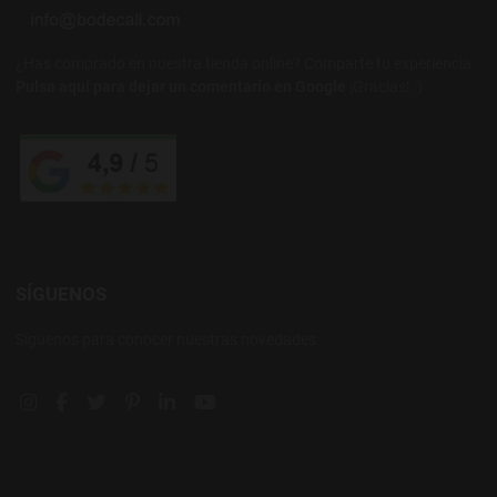
¿Has comprado en nuestra tienda online? Comparte tu experiencia.
Pulsa aquí para dejar un comentario en Google
¡Gracias! :)
SÍGUENOS
Síguenos para conocer nuestras novedades.
Instagram social link
Facebook social link
Twitter social link
Pinterest social link
Linkedin social link
YouTube social link