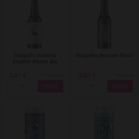
Agregar a favoritos
Dougalls Invierno
Dougalls Session Stout
English Winter Ale
2,61 €
2,03 €
7,91 €/Litro
6,15 €/Litro
Total
Total
-
+
-
+
Agregar a favoritos