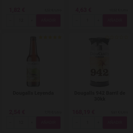
1,82 €
4,63 €
5,52 €/Litro
10,52 €/Litro
Total
Total
-
+
-
+
Agregar a favoritos
Dougalls Leyenda
Dougalls 942 Barril de
30kk
2,54 €
168,19 €
7,70 €/Litro
5,61 €/Litro
Total
Total
-
+
-
+