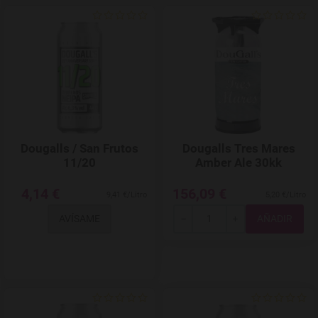
Agregar a favoritos
Dougalls / San Frutos
Dougalls Tres Mares
11/20
Amber Ale 30kk
4,14 €
156,09 €
9,41 €/Litro
5,20 €/Litro
AVÍSAME
Total
-
+
Agregar a favoritos