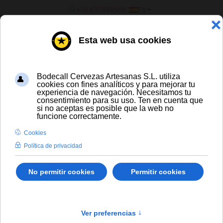
SELECCIONE SU IDIOMA
+34 637885556
ES
¿ERES UN BAR/TIENDA?
TODAS LAS CERVEZAS
Dougalls Invierno English Winter Ale
Envío gratis para compras a partir de
300 € y a partir de 16 latas de cerveza
artesana
Solo España peninsular
hasta
En stock