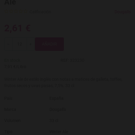
Ale
Calificación
Dougalls
2,61 €
Total
-
+
En stock
REF:
323230
7,91 €/Litro
Winter Ale de estilo inglés con notas a matices de galleta, toffee,
frutos secos y uvas pasas, 7,5%. 33 cl
País
España
Marca
Dougall's
Volumen
33 cl
Tipo
Winter Ale