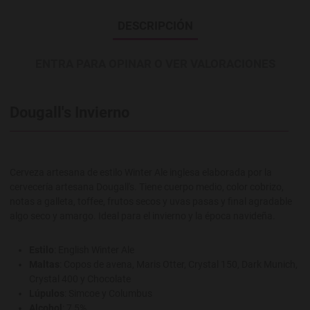
DESCRIPCIÓN
ENTRA PARA OPINAR O VER VALORACIONES
Dougall's Invierno
Cerveza artesana de estilo Winter Ale inglesa elaborada por la
cervecería artesana Dougall's. Tiene cuerpo medio, color cobrizo,
notas a galleta, toffee, frutos secos y uvas pasas y final agradable
algo seco y amargo. Ideal para el invierno y la época navideña.
Estilo
: English Winter Ale
Maltas
: Copos de avena, Maris Otter, Crystal 150, Dark Munich,
Crystal 400 y Chocolate
Lúpulos
: Simcoe y Columbus
Alcohol
: 7,5%