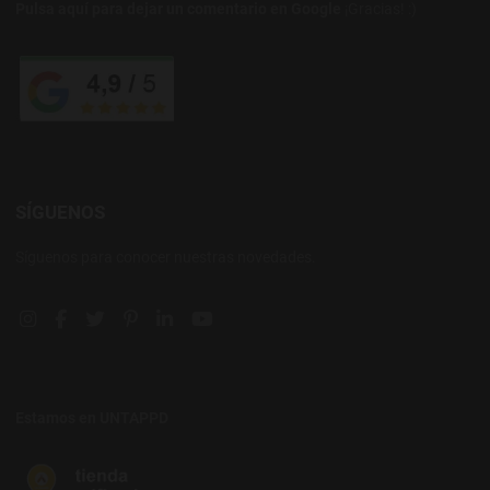
Pulsa aquí para dejar un comentario en Google
¡Gracias! :)
SÍGUENOS
Síguenos para conocer nuestras novedades.
Instagram social link
Facebook social link
Twitter social link
Pinterest social link
Linkedin social link
YouTube social link
Estamos en UNTAPPD