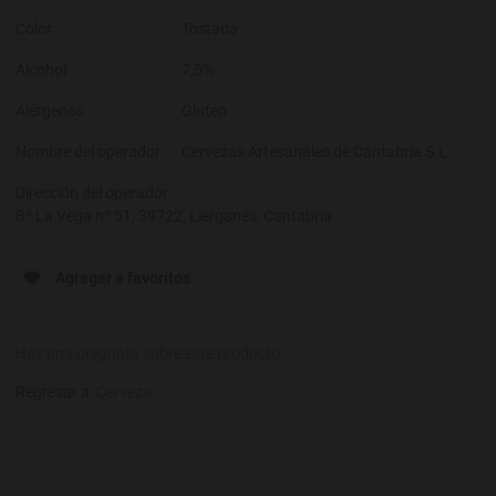
Color
Tostada
Alcohol
7,5%
Alérgenos
Gluten
Nombre del operador
Cervezas Artesanales de Cantabria S.L.
Dirección del operador
Bº La Vega nº 51, 39722, Liérganes, Cantabria
Agregar a favoritos
Haz una pregunta sobre este producto
Regresar a:
Cerveza