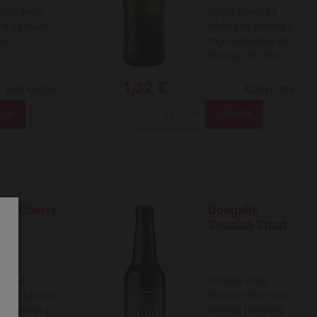
 con sabor
lúpulo francés y
y algo dulce,
maltas de cebada y
cl.
trigo cultivadas en
Francia, 5%, 33 cl
1,32 €
6,61 €/Litro
4,00 €/Litro
Total
-
+
ffe Cherry
Dougalls
 a favoritos
Agregar a favoritos
Session Stout
eer sin
Cerveza estilo
l con sabor a
Session Stout con
, compleja y
aromas tostados