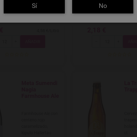
seleccionados y
con un
Sí
No
agua de manantial
especi
4,2%. 33 cl.
vol., 33
 €
2,18 €
4,58 €/Litro
Total
Total
+
-
+
Meta Sumendi
La T
Agregar a favoritos
Agregar
Nagia
Trapp
Farmhouse Ale
Farmhouse Ale con
Cervez
centeno rojo
trapen
caramelizado,
holand
lúpulo Hallertau
cl.