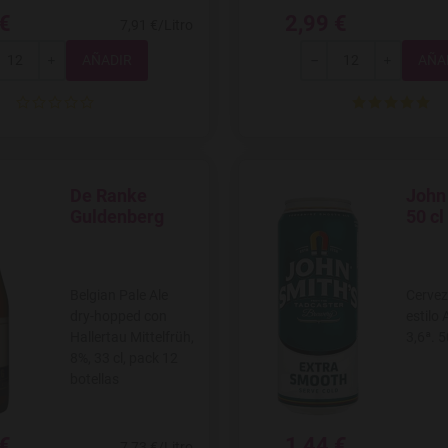
 €
2,99 €
7,91 €/Litro
Total
Total
+
-
+
De Ranke
John
Agregar a favoritos
Agregar
Guldenberg
50 cl
Belgian Pale Ale
Cervez
dry-hopped con
estilo A
Hallertau Mittelfrüh,
3,6ª. 5
8%, 33 cl, pack 12
botellas
 €
1,44 €
7,73 €/Litro