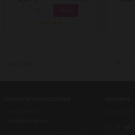
Total
-
+
-
Página 12 de 99
CONTACTA CON NOSOTROS
SÍGUENOS
+34 637 88 55 56
Síguenos para 
Instagram soc
Facebook
Twi
¿Has comprado en nuestra tienda online?