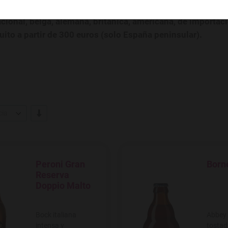
rtación y cerveza artesana al mejor precio. En nuestro 
acional, belga, alemana, británica, americana, de importac
uito a partir de 300 euros (solo España peninsular).
-/+
cia
Peroni Gran
Born
Agregar a favoritos
Agregar
Reserva
Doppio Malto
Bock italiana
Abbey
intensa y
tostad