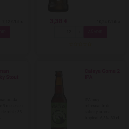
3,38 €
7,12 €/Litro
10,24 €/Litro
Total
-
+
man
Caleya Goma 2
 a favoritos
Agregar a favoritos
ky Stout
IPA
 madurada
IPA muy
e 9 meses en
refrescante de
 de roble, 33
sabor y aroma
%
tropical. 6,3%. 33 cl.