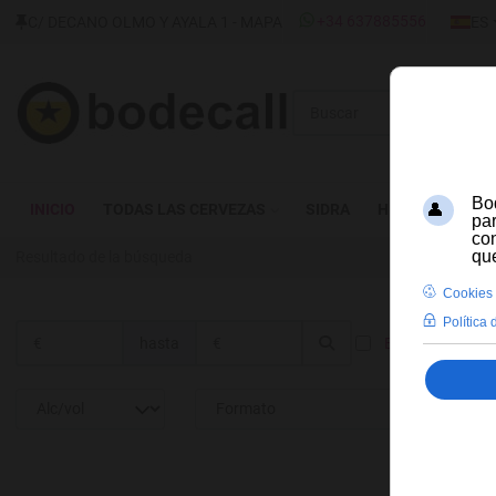
SELECC
+34 637885556
C/ DECANO OLMO Y AYALA 1 - MAPA
ES
Buscar
INICIO
TODAS LAS CERVEZAS
SIDRA
HIDROMIEL
Resultado de la búsqueda
hasta
En stock