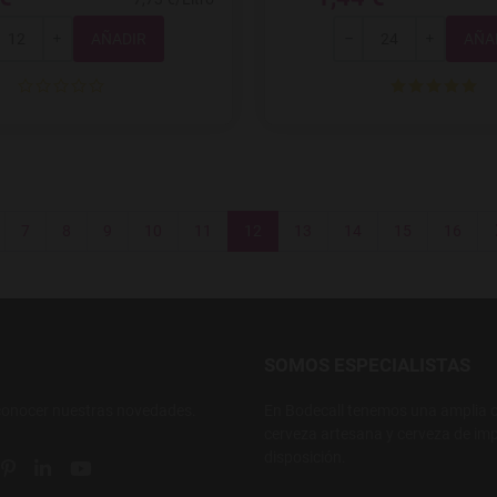
Total
Total
+
-
+
7
8
9
10
11
12
13
14
15
16
SOMOS ESPECIALISTAS
conocer nuestras novedades.
En Bodecall tenemos una amplia o
cerveza artesana y cerveza de imp
disposición.
ial link
 social link
tter social link
Pinterest social link
Linkedin social link
YouTube social link