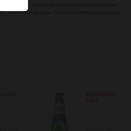
catálogo puedes encontrar numerosas variedades que
ión, entre muchas otras. Todos los formatos y estilos
em Red
Kronenbourg
 a favoritos
Agregar a favoritos
1664
 Dubbel
Lager francesa
a de color
elaborada con