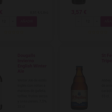
 €
3,57 €
8,91 €/Litro
Total
Total
+
-
+
Dougalls
St Fe
Agregar a favoritos
Agregar
Invierno
Tripe
English Winter
Ale
Winter Ale de estilo
Abbey 
inglés con notas a
de aro
matices de galleta,
caracte
toffee, frutos secos
33 cl.
y uvas pasas, 7,5%.
33 cl