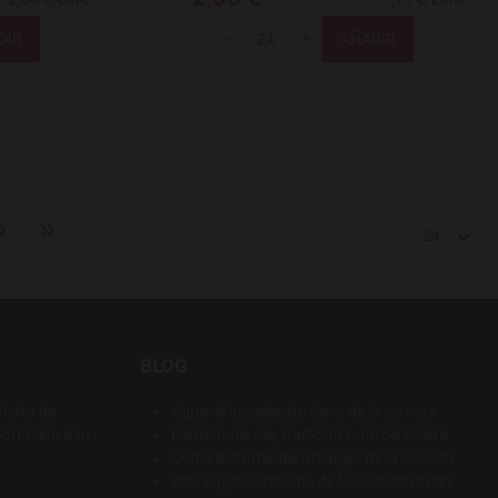
Total
-
+
24
BLOG
ferta de
Agua: el ingrediente clave de la cerveza
ortación a tu
Farmhouse Ale, tradición rural cervecera
Cómo disfrutar del amargor de la cerveza
Rice Lager, el retorno de las cervezas con