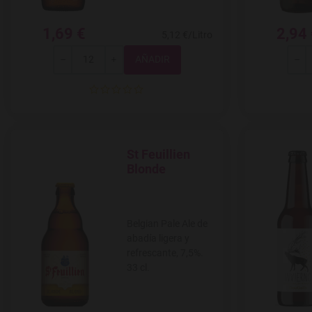
1,69 €
2,94
5,12 €/Litro
Total
-
+
-
St Feuillien
Agregar a favoritos
Blonde
Belgian Pale Ale de
abadía ligera y
refrescante, 7,5%.
33 cl.