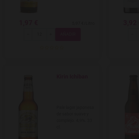
1,97 €
3,92
5,97 €/Litro
Total
-
+
-
Kirin Ichiban
Agregar a favoritos
Pale lager japonesa
de sabor suave y
complejo. 4,9%. 33
cl.