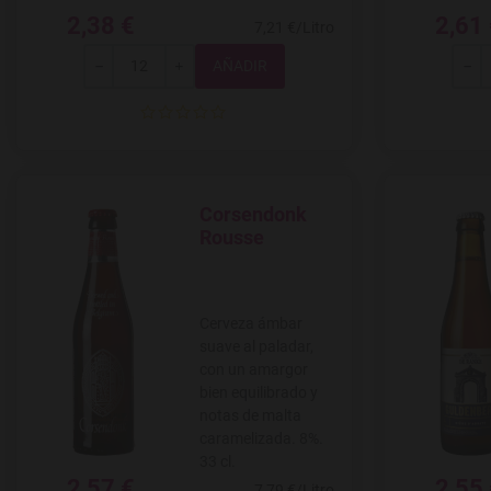
2,38 €
2,61
7,21 €/Litro
Total
-
+
-
Corsendonk
Agregar a favoritos
Rousse
Cerveza ámbar
suave al paladar,
con un amargor
bien equilibrado y
notas de malta
caramelizada. 8%.
33 cl.
2,57 €
2,55
7,79 €/Litro