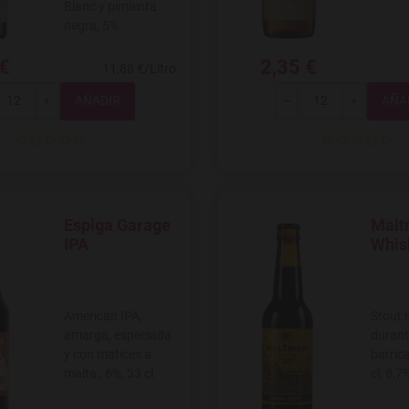
Blanc y pimienta
negra, 5%
 €
2,35 €
11,88 €/Litro
Total
Total
+
-
+
Espiga Garage
Malt
Agregar a favoritos
Agregar
IPA
Whis
American IPA,
Stout
amarga, especiada
durant
y con matices a
barrica
malta , 6%, 33 cl
cl, 8,7