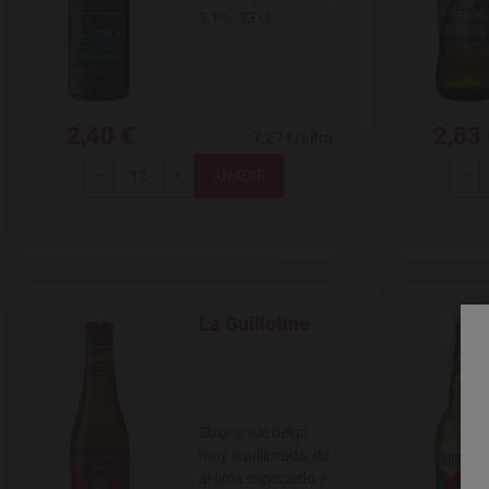
9,1%. 33 cl.
2,40 €
2,83
7,27 €/Litro
Total
-
+
-
La Guillotine
Agregar a favoritos
Strong Ale belga
muy equilibrada, de
aroma especiado y