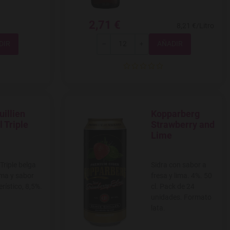
2,71 €
8,21 €/Litro
Total
-
+
uillien
Kopparberg
 a favoritos
Agregar a favoritos
l Triple
Strawberry and
Lime
Triple belga
Sidra con sabor a
ma y sabor
fresa y lima. 4%. 50
rístico, 8,5%.
cl. Pack de 24
unidades. Formato
lata.