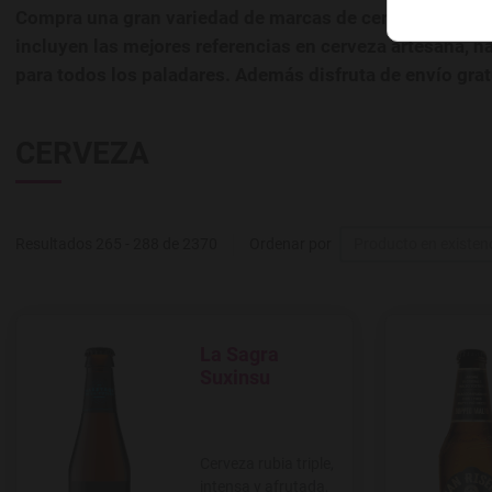
Compra una gran variedad de marcas de cerveza de impo
incluyen las mejores referencias en cerveza artesana, n
para todos los paladares. Además disfruta de envío grat
CERVEZA
Resultados 265 - 288 de 2370
Ordenar por
Producto en existen
La Sagra
Agregar a favoritos
Suxinsu
Cerveza rubia triple,
intensa y afrutada,