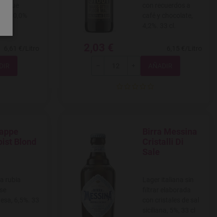
 toque
con recuerdos a
ado, 0,0%
café y chocolate,
 cl
4,2%. 33 cl.
2,03 €
6,61 €/Litro
6,15 €/Litro
Total
-
+
rappe
Birra Messina
 a favoritos
Agregar a favoritos
ist Blond
Cristalli Di
Sale
a rubia
Lager italiana sin
se
filtrar elaborada
esa, 6,5%. 33
con cristales de sal
siciliana, 5%, 33 cl