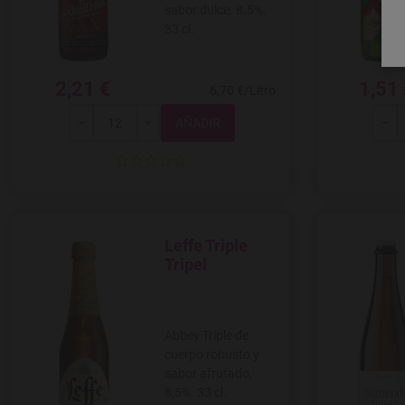
sabor dulce. 8.5%.
33 cl.
2,21 €
1,51
6,70 €/Litro
Total
-
+
-
Leffe Triple
Agregar a favoritos
Tripel
Abbey Triple de
cuerpo robusto y
sabor afrutado,
8,5%. 33 cl.