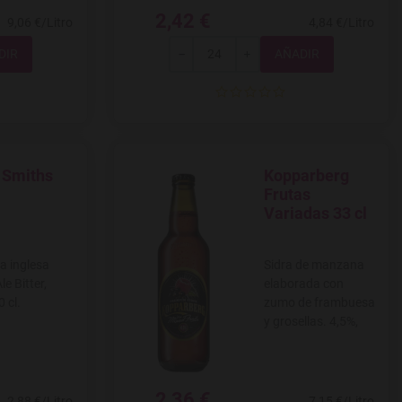
2,42 €
9,06 €/Litro
4,84 €/Litro
Total
-
+
 Smiths
Kopparberg
 a favoritos
Agregar a favoritos
Frutas
Variadas 33 cl
a inglesa
Sidra de manzana
le Bitter,
elaborada con
0 cl.
zumo de frambuesa
y grosellas. 4,5%,
2,36 €
2,88 €/Litro
7,15 €/Litro