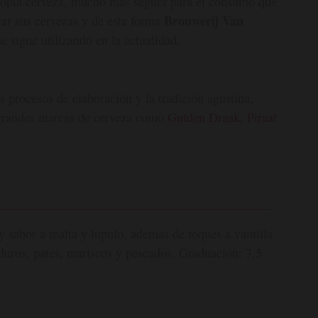
propia cerveza, mucho más segura para el consumo que
Brouwerij Van
rar sus cervezas y de esta forma
e sigue utilizando en la actualidad.
s procesos de elaboración y la tradición agustina,
 grandes marcas de cerveza como
Gulden Draak
,
Piraat
 sabor a malta y lúpulo, además de toques a vainilla.
duros, patés, mariscos y pescados. Graduación: 7,5