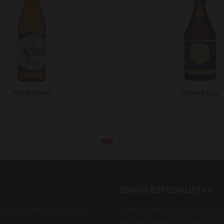
Achel Tripel
Chimay Azul
SOMOS ESPECIALISTAS
conocer nuestras novedades.
En Bodecall tenemos una amplia o
cerveza artesana y cerveza de imp