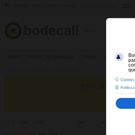
SELECC
+34 637885556
C/ DECANO OLMO Y AYALA 1 - MAPA
ES
Buscar
INICIO
TODAS LAS CERVEZAS
SIDRA
HIDROMIEL
TODAS LAS CERVEZAS
Augustijn Blond
Envío gratis para c
En stock