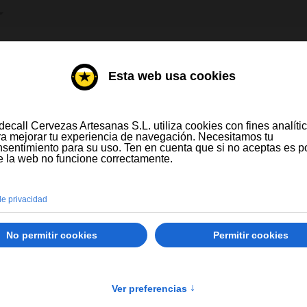
IONE SU IDIOMA
DESTILADOS
VINOS
ompras a partir de 300 € y a partir de 16 latas
Solo España peninsular