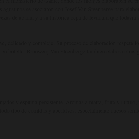
, en el monasterio de Gante, donde los monjes elaboraban su 
es agustinos se asociaron con Josef Van Steenberge para elabo
vezas de abadía y a su histórica cepa de levadura que todavía s
ave, delicado y complejo. Su proceso de elaboración respeta lo
 en botella. Brouwerij Van Steenberge también elabora otras
jados y espuma persistente. Aromas a malta, fruta y lúpulo, y
todo tipo de comidas y aperitivos, especialmente quesos semi