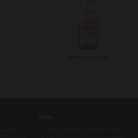
Gulden Draak Classic
BLOG
ferta de
Agua: el ingrediente clave de la cerveza
ortación a tu
Farmhouse Ale, tradición rural cervecera