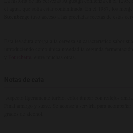
La historia de las cervezas Augustijn comienza en el 1295
el agua, que solía estar contaminada. En el 1987, los monj
Steenberge
tuvo acceso a las preciadas recetas de estas cer
Esta levadura otorga a la cerveza su característico sabor su
introduciendo como única novedad la segunda fermentación
y
Fourchette
, entre muchas otras.
Notas de cata
Aspecto ligeramente turbio, color ámbar con reflejos anaran
Final amargo y suave. Se aconseja servirla para acompañar 
grados de alcohol.