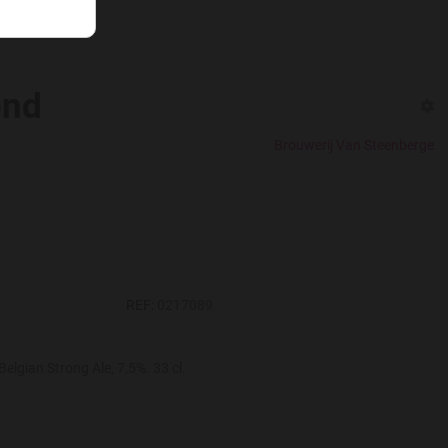
ond
Brouwerij Van Steenberge
REF:
0217089
elgian Strong Ale, 7,5%. 33 cl.