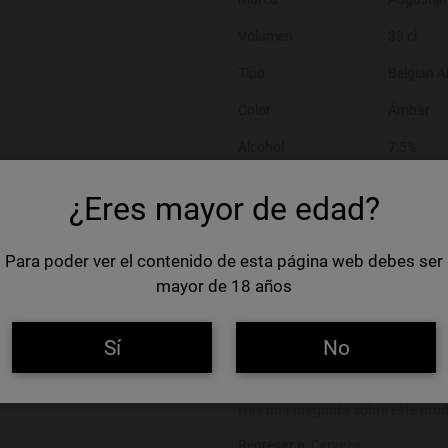
Volumen
33 cl
Tipo
Belgian A
Color
Ámbar
Alcohol
7,5%
Alérgenos
Gluten
¿Eres mayor de edad?
Nombre del operador
Brouwerij
Dirección del operador
Lindenlaa
Para poder ver el contenido de esta página web debes ser
mayor de 18 años
GTIN (EAN,ISBN):
541166300218
Agregar a favoritos
Sí
No
Haz una pregunta sobre este pro
Regresar a:
Cerveza