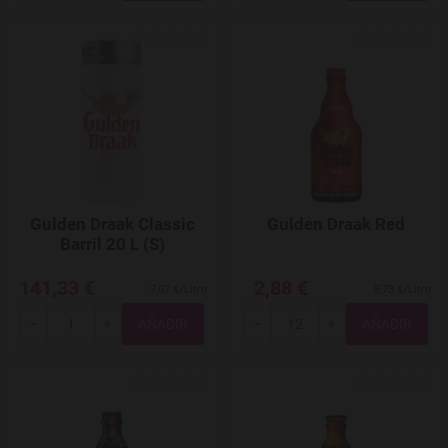
Agregar a favoritos
Gulden Draak Classic
Gulden Draak Red
Barril 20 L (S)
141,33 €
2,88 €
7,07 €/Litro
8,73 €/Litro
Total
Total
-
+
-
+
Agregar a favoritos