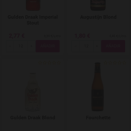
Gulden Draak Imperial
Augustijn Blond
Stout
2,77 €
1,80 €
8,39 €/Litro
5,45 €/Litro
Total
Total
-
+
-
+
Agregar a favoritos
Gulden Draak Blond
Fourchette