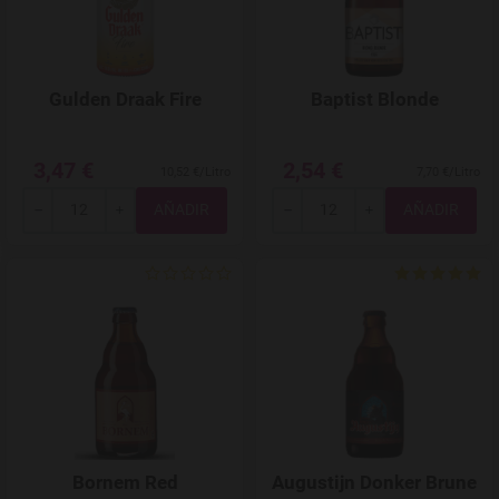
Gulden Draak Fire
Baptist Blonde
3,47 €
2,54 €
10,52 €/Litro
7,70 €/Litro
Total
Total
-
+
-
+
Agregar a favoritos
Bornem Red
Augustijn Donker Brune