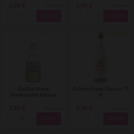
2,58 €
2,38 €
7,82 €/Litro
7,21 €/Litro
Total
Total
-
+
-
+
Agregar a favoritos
Gulden Draak
Gulden Draak Classic 75
Brewmaster Edition
cl
2,89 €
9,76 €
8,76 €/Litro
13,01 €/Litro
Total
Total
-
+
-
+