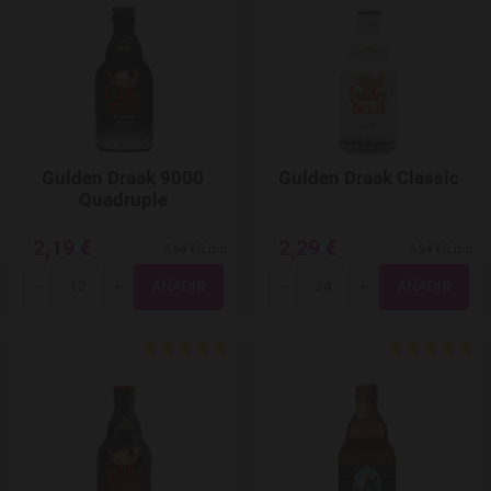
Gulden Draak 9000
Gulden Draak Classic
Quadruple
2,19 €
2,29 €
6,64 €/Litro
6,94 €/Litro
Total
Total
-
+
-
+
Agregar a favoritos