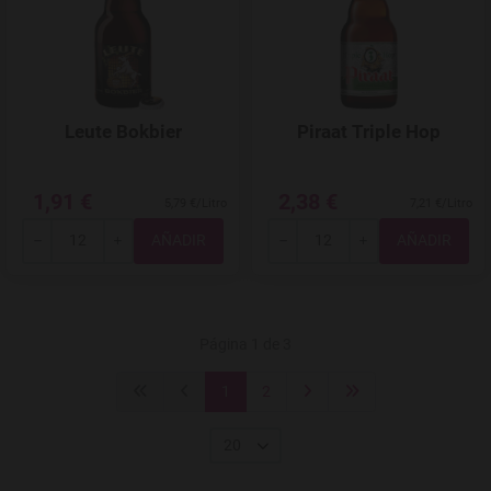
Leute Bokbier
Piraat Triple Hop
1,91 €
2,38 €
5,79 €/Litro
7,21 €/Litro
Total
Total
-
+
-
+
Página 1 de 3
1
2
20