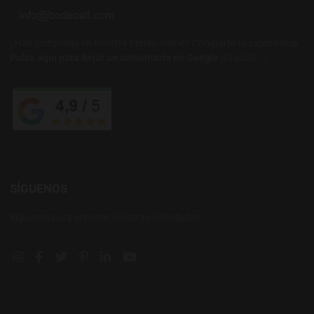
¿Has comprado en nuestra tienda online? Comparte tu experiencia.
Pulsa aquí para dejar un comentario en Google
¡Gracias! :)
SÍGUENOS
Síguenos para conocer nuestras novedades.
Instagram social link
Facebook social link
Twitter social link
Pinterest social link
Linkedin social link
YouTube social link