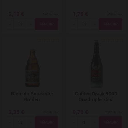
2,18 €
1,78 €
6,61 €/Litro
5,39 €/Litro
Total
Total
-
+
-
+
Agregar a favoritos
Biere du Boucanier
Gulden Draak 9000
Golden
Quadruple 75 cl
2,35 €
9,76 €
7,12 €/Litro
13,01 €/Litro
Total
Total
-
+
-
+