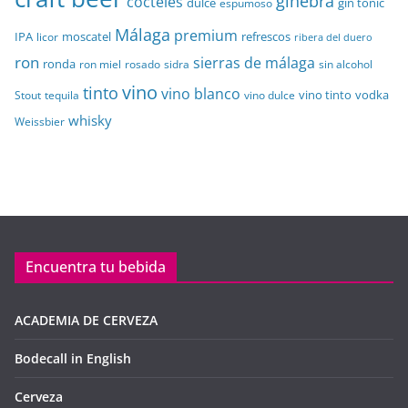
ginebra
cócteles
dulce
gin tónic
espumoso
Málaga
premium
IPA
moscatel
refrescos
licor
ribera del duero
ron
sierras de málaga
ronda
sidra
sin alcohol
ron miel
rosado
vino
tinto
vino blanco
vino tinto
vodka
Stout
tequila
vino dulce
whisky
Weissbier
Encuentra tu bebida
ACADEMIA DE CERVEZA
Bodecall in English
Cerveza