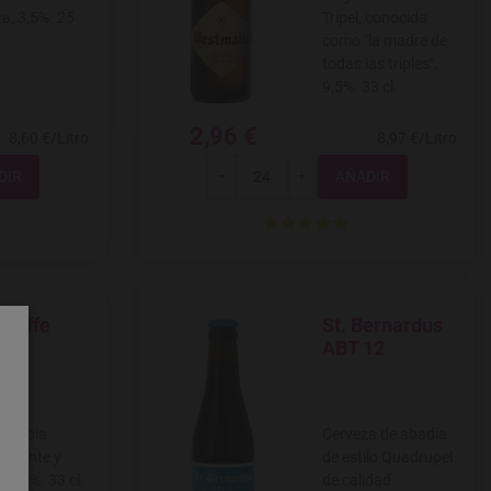
za, 3,5%. 25
Tripel, conocida
como "la madre de
todas las triples",
9,5%. 33 cl.
2,96 €
8,60 €/Litro
8,97 €/Litro
Total
-
+
houffe
St. Bernardus
 a favoritos
Agregar a favoritos
de
ABT 12
a rubia
Cerveza de abadía
 potente y
de estilo Quadrupel
a, 8%. 33 cl.
de calidad