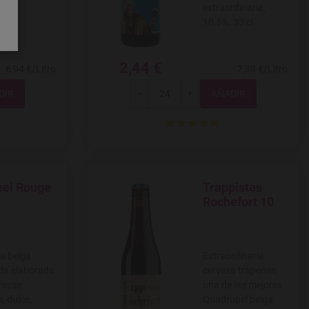
extraordinaria,
10,5%. 33 cl.
2,44 €
6,94 €/Litro
7,39 €/Litro
Total
-
+
eel Rouge
Trappistes
 a favoritos
Agregar a favoritos
Rochefort 10
a belga
Extraordinaria
da elaborada
cerveza trapense,
rezas
una de las mejores
, dulce,
Quadrupel belga