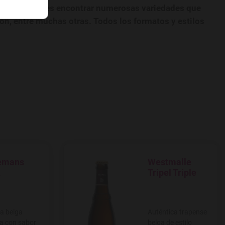
catálogo puedes encontrar numerosas variedades que
ión, entre muchas otras. Todos los formatos y estilos
emans
Westmalle
 a favoritos
Agregar a favoritos
k
Tripel Triple
a belga
Auténtica trapense
a con sabor
belga de estilo