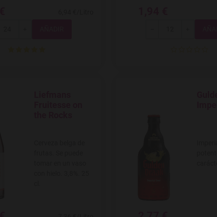
 €
1,94 €
6,94 €/Litro
Total
Total
+
-
+
Liefmans
Guld
Agregar a favoritos
Agregar
Fruitesse on
Imper
the Rocks
Cerveza belga de
Imperi
frutas. Se puede
potent
tomar en un vaso
carácte
con hielo. 3,8%. 25
cl.
 €
2,77 €
7,36 €/Litro