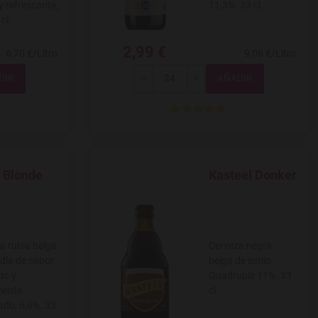
y refrescante,
11,3%. 33 cl.
cl.
2,99 €
6,70 €/Litro
9,06 €/Litro
Total
-
+
e Blonde
Kasteel Donker
 a favoritos
Agregar a favoritos
a rubia belga
Cerveza negra
día de sabor
belga de estilo
do y
Quadruple 11%. 33
mente
cl.
ado, 6,6%. 33