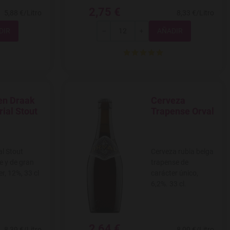
2,75 €
5,88 €/Litro
8,33 €/Litro
Total
-
+
en Draak
Cerveza
 a favoritos
Agregar a favoritos
ial Stout
Trapense Orval
al Stout
Cerveza rubia belga
e y de gran
trapense de
r, 12%, 33 cl
carácter único,
6,2%. 33 cl.
2,64 €
8,39 €/Litro
8,00 €/Litro