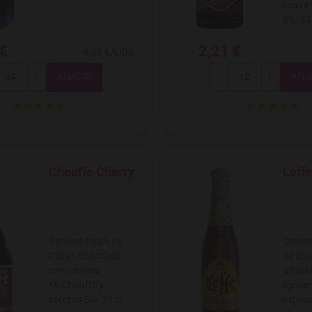
suave 
8%. 33 
 €
2,21 €
6,68 €/Litro
Total
Total
+
-
+
Chouffe Cherry
Leff
Agregar a favoritos
Agregar
Cerveza belga de
Cervez
frutas elaborada
de aba
con cerveza
afruta
McChouffe y
ligera
cerezas 8%. 33 cl.
especi