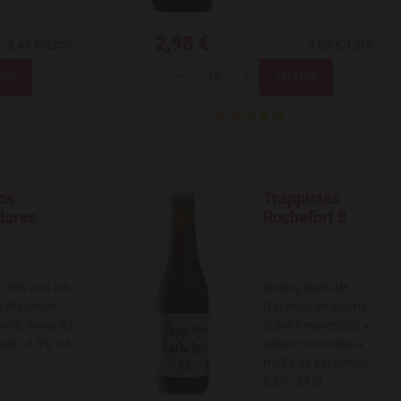
2,98 €
5,45 €/Litro
9,03 €/Litro
Total
-
+
os
Trappistes
 a favoritos
Agregar a favoritos
dores
Rochefort 8
n IPA con los
Strong Dark Ale
os Magnum,
trapense de aroma
nial, Amarillo
dulce y especiado y
ade, 4,5%. 33
sabor con notas a
malta de caramelo,
9,2%. 33 cl.