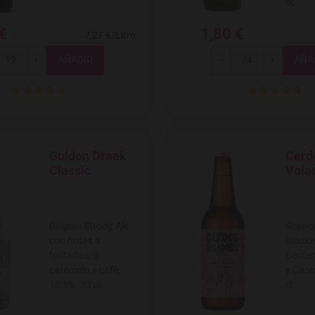
cl.
 €
1,80 €
7,27 €/Litro
Total
Total
+
-
+
Gulden Draak
Cerd
Agregar a favoritos
Agregar
Classic
Vola
Belgian Strong Ale
Sessio
con notas a
lúpul
tostadas, a
Centen
caramelo y café,
y Casc
10,5%. 33 cl.
cl.