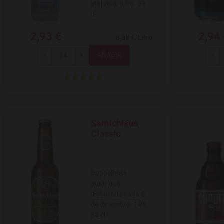
etiqueta, 8,5%. 33
cl.
2,93 €
2,94
8,88 €/Litro
Total
-
+
-
Samichlaus
Agregar a favoritos
Classic
Doppelbock
austríaca
elaborada cada 6
de diciembre. 14%.
33 cl.