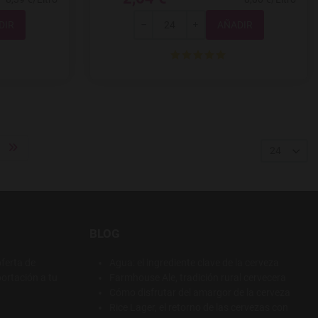
Total
-
+
24
BLOG
ferta de
Agua: el ingrediente clave de la cerveza
ortación a tu
Farmhouse Ale, tradición rural cervecera
Cómo disfrutar del amargor de la cerveza
Rice Lager, el retorno de las cervezas con