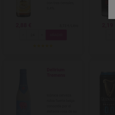
con tres cereales,
8,4%.
2,88 €
2,19
8,73 €/Litro
Total
-
+
-
Delirium
Agregar a favoritos
Tremens
Icónica cerveza
rubia fuerte belga
conocida por el
elefante rosa de su