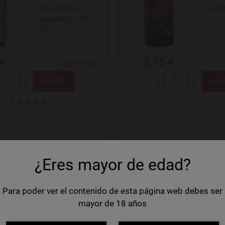
notas cítricas y
a cere
especiadas . 8.5%.
cl.
33 cl.
 €
2,15 €
6,61 €/Litro
Total
Total
+
-
+
Gulden Draak
La C
Agregar a favoritos
Agregar
9000
Blon
¿Eres mayor de edad?
Quadruple
Para poder ver el contenido de esta página web debes ser
Cerveza belga
Cervez
mayor de 18 años
ámbar de estlo
belga,
Quadruple (Quad),
afrutad