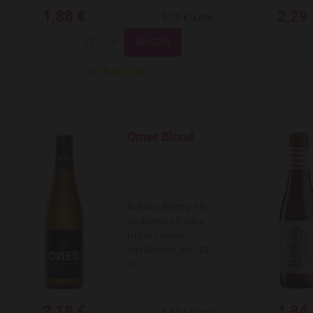
1,88 €
2,29
5,70 €/Litro
Total
-
+
-
Omer Blond
Agregar a favoritos
Belgian Strong Ale
de aroma cítrico y
frutal y sabor
equilibrado, 8%. 33
cl.
2,18 €
1,84
6,61 €/Litro