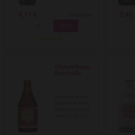
4,11 €
2,40
12,45 €/Litro
Total
-
+
-
Chimay Rouge
Agregar a favoritos
Roja Doble
Auténtica cerveza
trapense de estilo
Dubbel, compleja y
maltosa, 7%. 33 cl.