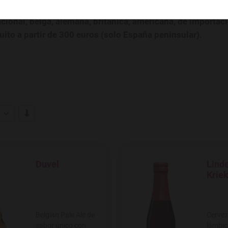
rtación y cerveza artesana al mejor precio. En nuestro 
acional, belga, alemana, británica, americana, de importac
uito a partir de 300 euros (solo España peninsular).
-/+
Duvel
Lind
Agregar a favoritos
Agregar
Krie
Belgian Pale Ale de
Cervez
sabor único con
lámbic