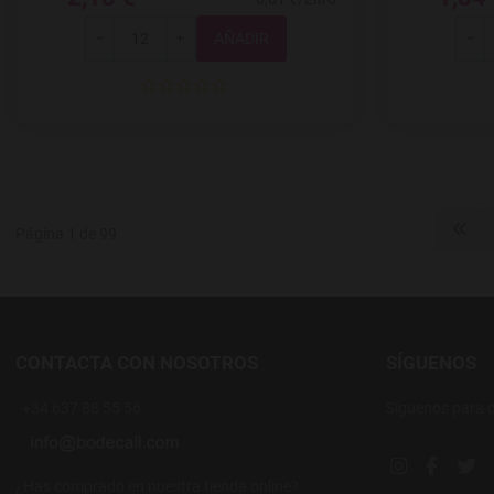
Total
-
+
-
Página 1 de 99
CONTACTA CON NOSOTROS
SÍGUENOS
+34 637 88 55 56
Síguenos para 
Instagram soc
Facebook
Twi
¿Has comprado en nuestra tienda online?