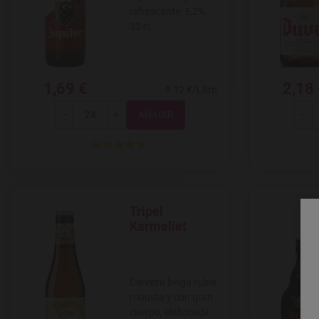
refrescante, 5,2%.
33 cl.
1,69 €
2,18
5,12 €/Litro
Total
-
+
-
Tripel
Agregar a favoritos
Karmeliet
Cerveza belga rubia
robusta y con gran
cuerpo, elaborada