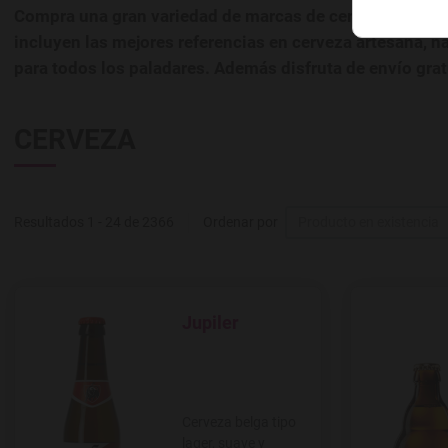
Compra una gran variedad de marcas de cerveza de impo
incluyen las mejores referencias en cerveza artesana, n
para todos los paladares. Además disfruta de envío grat
CERVEZA
Resultados 1 - 24 de 2366
Ordenar por
Producto en existencia
Jupiler
Agregar a favoritos
Cerveza belga tipo
lager, suave y