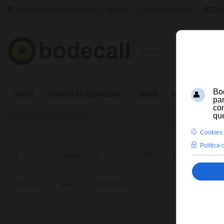
SELECC
+34 637885556
C/ DECANO OLMO Y AYALA 1 - MAPA
ES
Buscar
INICIO
TODAS LAS CERVEZAS
SIDRA
HIDROMIEL
Resultado de la búsqueda
hasta
En stock