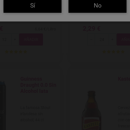
10,5%. 33 cl.
Sí
No
 €
2,29 €
6,64 €/Litro
Total
Total
+
-
+
Guinness
Kast
Agregar a favoritos
Agregar
Draught 0.0 Sin
Alcohol lata
La famosa Stout
Cervez
irlandesa sin
afruta
alcohol, 44 cl
con ce
frescas