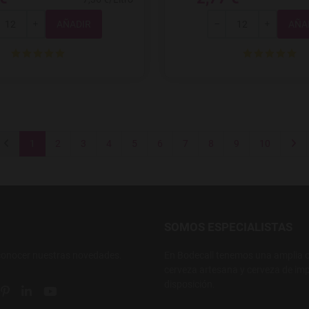
Total
Total
+
-
+
1
2
3
4
5
6
7
8
9
10
SOMOS ESPECIALISTAS
conocer nuestras novedades.
En Bodecall tenemos una amplia o
cerveza artesana y cerveza de imp
disposición.
ial link
 social link
tter social link
Pinterest social link
Linkedin social link
YouTube social link