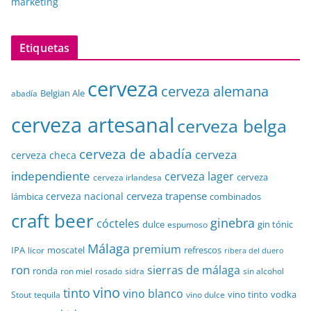
marketing
Etiquetas
cerveza
cerveza alemana
Belgian Ale
abadía
cerveza artesanal
cerveza belga
cerveza de abadía
cerveza
cerveza checa
independiente
cerveza lager
cerveza
cerveza irlandesa
cerveza trapense
cerveza nacional
lámbica
combinados
craft beer
ginebra
cócteles
dulce
gin tónic
espumoso
Málaga
premium
IPA
moscatel
refrescos
licor
ribera del duero
ron
sierras de málaga
ronda
sidra
sin alcohol
ron miel
rosado
vino
tinto
vino blanco
vino tinto
vodka
Stout
tequila
vino dulce