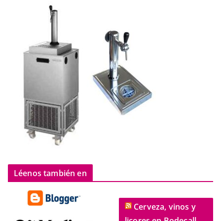
Léenos también en
Cerveza, vinos y
licores en Bodecall