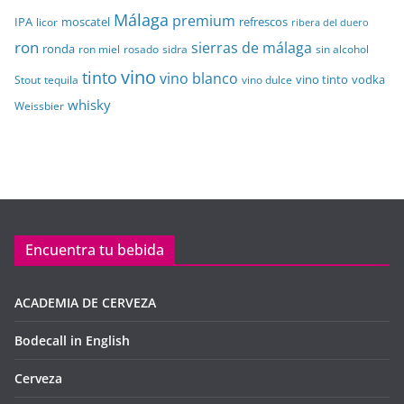
Málaga
premium
IPA
moscatel
refrescos
licor
ribera del duero
ron
sierras de málaga
ronda
sidra
sin alcohol
ron miel
rosado
vino
tinto
vino blanco
vino tinto
vodka
Stout
tequila
vino dulce
whisky
Weissbier
Encuentra tu bebida
ACADEMIA DE CERVEZA
Bodecall in English
Cerveza